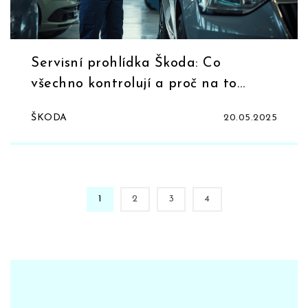
Servisní prohlídka Škoda: Co
všechno kontrolují a proč na to
nezapomínat
ŠKODA
20.05.2025
1
2
3
4