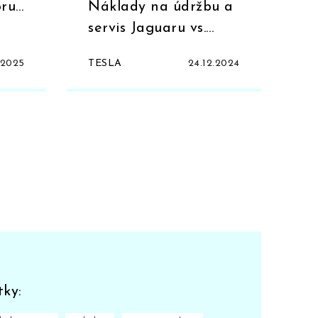
ru
Náklady na údržbu a
servis Jaguaru vs.
Tesla vozidel
.2025
TESLA
24.12.2024
tky: