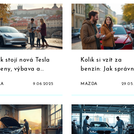
ik stojí nová Tesla
Kolik si vzít za
Ceny, výbava a
benzín: Jak správ
lné náklady
spočítat náklady u
LA
9.06.2025
MAZDA
29.05
Mazdy