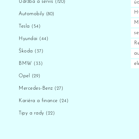
Údržba a servis
(120)
úd
H
Automobily
(80)
M
Tesla
(54)
se
Hyundai
(44)
Re
Škoda
(37)
au
BMW
el
(33)
Opel
(29)
Mercedes-Benz
(27)
Kariéra a finance
(24)
Tipy a rady
(22)