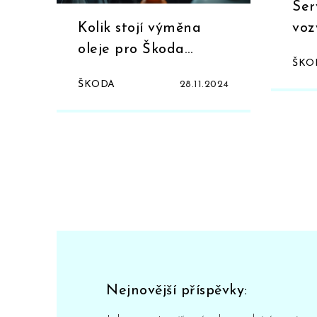
Ser
Kolik stojí výměna
voz
oleje pro Škoda
důl
ŠKO
Kodiaq a ušetřete
ŠKODA
28.11.2024
peníze
Nejnovější příspěvky: