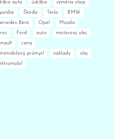
ržba auta
údržba
výměna oleje
yundai
Škoda
Tesla
BMW
ercedes-Benz
Opel
Mazda
rvis
Ford
auto
motorový olej
nault
cena
tomobilový průmysl
náklady
olej
ektromobil