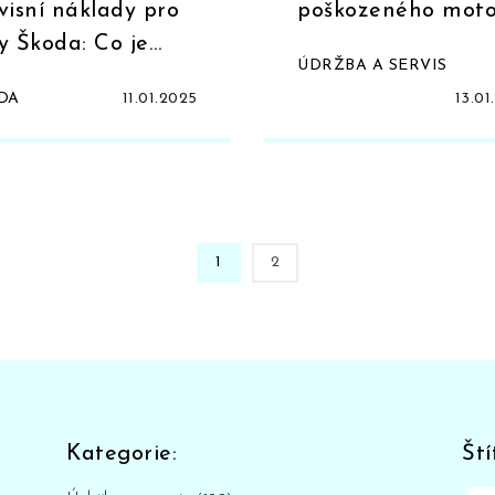
visní náklady pro
poškozeného moto
y Škoda: Co je
ve vozech Škoda?
ÚDRŽBA A SERVIS
ežité vědět
DA
11.01.2025
13.01
1
2
Kategorie:
Ští