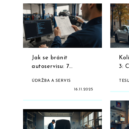
Jak se bránit
Kol
autoservisu: 7
3: 
praktických kroků,
reá
ÚDRŽBA A SERVIS
TES
které vás ušetří
16.11.2025
peníze a čas