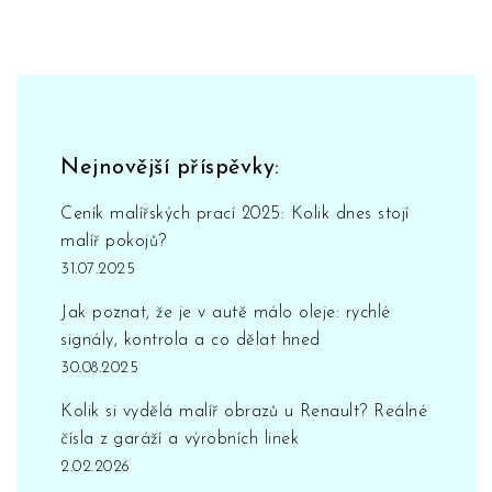
Nejnovější příspěvky:
Ceník malířských prací 2025: Kolik dnes stojí
malíř pokojů?
31.07.2025
Jak poznat, že je v autě málo oleje: rychlé
signály, kontrola a co dělat hned
30.08.2025
Kolik si vydělá malíř obrazů u Renault? Reálné
čísla z garáží a výrobních linek
2.02.2026