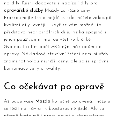
na díly. Různí dodavatelé nabízejí díly pro
opravářské služby
Mazdy za různé ceny.
Prozkoumejte trh a najděte, kde můžete zakoupit
kvalitní díly levněji. I když se vám možná líbí
představa neoriginálních dílů, rizika spojená s
jejich používáním mohou vést ke krátké
životnosti a tím opět zvýšeným nákladům na
opravy. Nákladově efektivní řešení nemusí vždy
znamenat volbu nejnižší ceny, ale spíše správné
kombinace ceny a kvality.
Co očekávat po opravě
Až bude vaše
Mazda
konečně opravená, můžete
se těšit na návrat k bezstarostné jízdě. Ale co
přesně byste měli prostudovat a zkontrolovat,