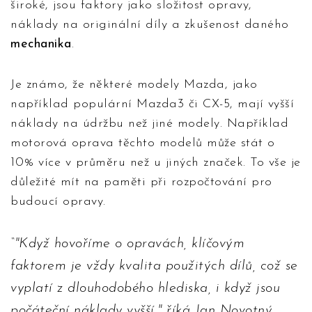
široké, jsou faktory jako složitost opravy,
náklady na originální díly a zkušenost daného
mechanika
.
Je známo, že některé modely Mazda, jako
například populární Mazda3 či CX-5, mají vyšší
náklady na údržbu než jiné modely. Například
motorová oprava těchto modelů může stát o
10% více v průměru než u jiných značek. To vše je
důležité mít na paměti při rozpočtování pro
budoucí opravy.
"Když hovoříme o opravách, klíčovým
faktorem je vždy kvalita použitých dílů, což se
vyplatí z dlouhodobého hlediska, i když jsou
počáteční náklady vyšší," říká Jan Novotný,