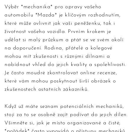
Výběr *mechanika* pro opravy vašeho
automobilu *Mazda* je klíčovým rozhodnutím,
které může ovlivnit jak vaši peněženku, tak i
životnost vašeho vozidla. Prvním krokem je
udělat si malý průzkum a ptát se ve svém okolí
na doporučení. Rodina, přátelé a kolegové
mohou mít zkušenosti s různými dílnami a
nabídnout vhled do jejich kvality a spolehlivosti.
Je často moudré zkontrolovat online recenze,
které vám mohou poskytnout širší obrázek o
zkušenostech ostatních zákazníků.
Když už máte seznam potenciálních mechaniků,
stojí za to se osobně zajít podívat do jejich dílen.
Všimněte si, jak je místo organizované a čisté;
*pořádek* často vypovídá o přístupu mechaniků