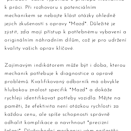
k práci. Při rozhovoru s potenciálním
mechanikem se nebojte klást otázky ohledně
jejich zkušeností s opravy *Mazd*. Důležité je
zjistit, zda mají přístup k potřebnému vybavení a
originálním náhradním dílům, což je pro udržení
kvality vašich oprav klíčové.
Zajímavým indikátorem může být i doba, kterou
mechanik potřebuje k diagnostice a opravě
problémů. Kvalifikovaný odborník má obvykle
hlubokou znalost specifik *Mazd* a dokáže
rychleji identifikovat potřeby vozidla. Mějte na
paměti, že efektivita není otázkou rychlosti za
každou cenu, ale spíše schopnosti správně
odhalit komplikace a navrhnout *precizní
řešení*. Důvěryhodní mechanici vám nejčastěji