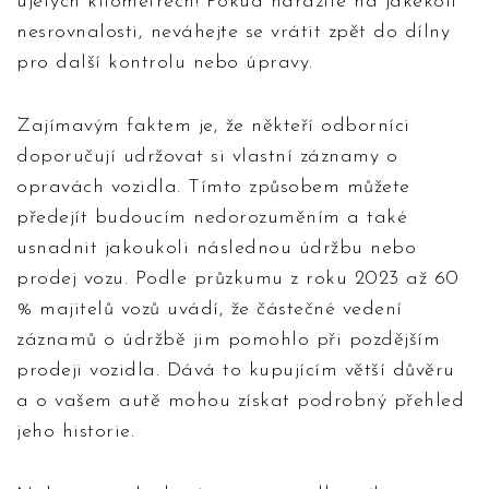
ujetých kilometrech! Pokud narazíte na jakékoli
nesrovnalosti, neváhejte se vrátit zpět do dílny
pro další kontrolu nebo úpravy.
Zajímavým faktem je, že někteří odborníci
doporučují udržovat si vlastní záznamy o
opravách vozidla. Tímto způsobem můžete
předejít budoucím nedorozuměním a také
usnadnit jakoukoli následnou údržbu nebo
prodej vozu. Podle průzkumu z roku 2023 až 60
% majitelů vozů uvádí, že částečné vedení
záznamů o údržbě jim pomohlo při pozdějším
prodeji vozidla. Dává to kupujícím větší důvěru
a o vašem autě mohou získat podrobný přehled
jeho historie.