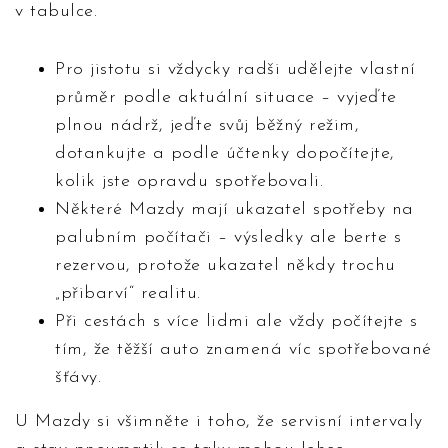
v tabulce.
Pro jistotu si vždycky radši udělejte vlastní
průměr podle aktuální situace – vyjeďte
plnou nádrž, jeďte svůj běžný režim,
dotankujte a podle účtenky dopočítejte,
kolik jste opravdu spotřebovali.
Některé Mazdy mají ukazatel spotřeby na
palubním počítači – výsledky ale berte s
rezervou, protože ukazatel někdy trochu
„přibarví“ realitu.
Při cestách s více lidmi ale vždy počítejte s
tím, že těžší auto znamená víc spotřebované
šťávy.
U Mazdy si všimněte i toho, že servisní intervaly