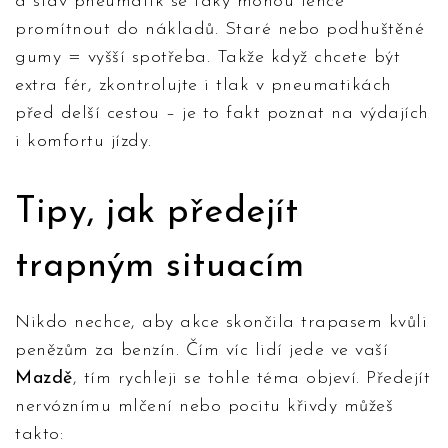
a stav pneumatik se taky mohou lehce
promítnout do nákladů. Staré nebo podhuštěné
gumy = vyšší spotřeba. Takže když chcete být
extra fér, zkontrolujte i tlak v pneumatikách
před delší cestou – je to fakt poznat na výdajích
i komfortu jízdy.
Tipy, jak předejít
trapným situacím
Nikdo nechce, aby akce skončila trapasem kvůli
penězům za benzín. Čím víc lidí jede ve vaší
Mazdě
, tím rychleji se tohle téma objeví. Předejít
nervóznímu mlčení nebo pocitu křivdy můžeš
takto: