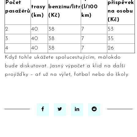
Počet
příspěvek
trasy
benzínu/litr
(l/100
pasažérů
na osobu
(km)
(Kč)
km)
(Kč)
2
40
38
7
53
3
40
38
7
35
4
40
38
7
26
Když tohle ukážete spolucestujícím, málokdo
bude diskutovat. Jasný výpočet a klid na další
projížďky – ať už na výlet, fotbal nebo do školy.