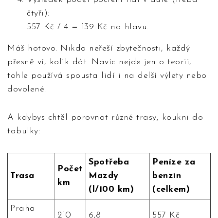
čtyři):
557 Kč / 4 = 139 Kč na hlavu.
Máš hotovo. Nikdo neřeší zbytečnosti, každý
přesně ví, kolik dát. Navíc nejde jen o teorii,
tohle používá spousta lidí i na delší výlety nebo
dovolené.
A kdybys chtěl porovnat různé trasy, koukni do
tabulky:
Spotřeba
Peníze za
Počet
Trasa
Mazdy
benzín
km
(l/100 km)
(celkem)
Praha –
210
6,8
557 Kč