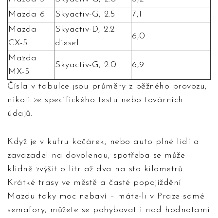
Mazda 6
Skyactiv-G, 2.5
7,1
Mazda
Skyactiv-D, 2.2
6,0
CX-5
diesel
Mazda
Skyactiv-G, 2.0
6,9
MX-5
Čísla v tabulce jsou průměry z běžného provozu,
nikoli ze specifického testu nebo továrních
údajů.
Když je v kufru kočárek, nebo auto plné lidí a
zavazadel na dovolenou, spotřeba se může
klidně zvýšit o litr až dva na sto kilometrů.
Krátké trasy ve městě a časté popojíždění
Mazdu taky moc nebaví – máte-li v Praze samé
semafory, můžete se pohybovat i nad hodnotami