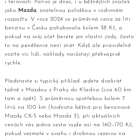
i férovosti. Palivo je dnes, i u běžnějších značek
jako
Mazda
, znatelnou položkou v rodinném
rozpočtu. V roce 2024 se průměrná cena za litr
benzínu v Česku pohybovala kolem 38 Kč, a
pokud na svůj účet berete jen vlastní jízdy, často
to na peněžence není znát. Když ale pravidelně
vozíte víc lidí, náklady narůstají překvapivě
rychle.
Představte si typický příklad: jedete dvakrát
týdně s Mazdou z Prahy do Kladna (cca 60 km
tam a zpět). S průměrnou spotřebou kolem 7
litrů na 100 km (hodnota běžná pro benzinové
Mazdy CX-5 nebo Mazda 3), při aktuálních
cenách vás jedna cesta vyjde asi na 160–170 Kč,
pokud vezmete v úvahu i drobnou rezervu na