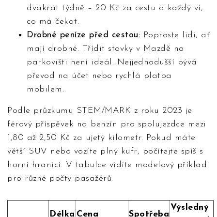
dvakrát týdně – 20 Kč za cestu a každý ví,
co má čekat.
Drobné peníze před cestou:
Poproste lidi, ať
mají drobné. Třídit stovky v Mazdě na
parkovišti není ideál. Nejjednodušší bývá
převod na účet nebo rychlá platba
mobilem.
Podle průzkumu STEM/MARK z roku 2023 je
férový příspěvek na benzín pro spolujezdce mezi
1,80 až 2,50 Kč za ujetý kilometr. Pokud máte
větší SUV nebo vozíte plný kufr, počítejte spíš s
horní hranicí. V tabulce vidíte modelový příklad
pro různé počty pasažérů:
Výsledný
Délka
Cena
Spotřeba