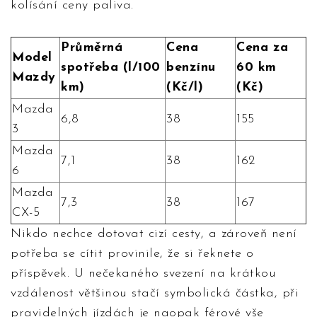
kolísání ceny paliva.
Průměrná
Cena
Cena za
Model
spotřeba (l/100
benzínu
60 km
Mazdy
km)
(Kč/l)
(Kč)
Mazda
6,8
38
155
3
Mazda
7,1
38
162
6
Mazda
7,3
38
167
CX-5
Nikdo nechce dotovat cizí cesty, a zároveň není
potřeba se cítit provinile, že si řeknete o
příspěvek. U nečekaného svezení na krátkou
vzdálenost většinou stačí symbolická částka, při
pravidelných jízdách je naopak férové vše