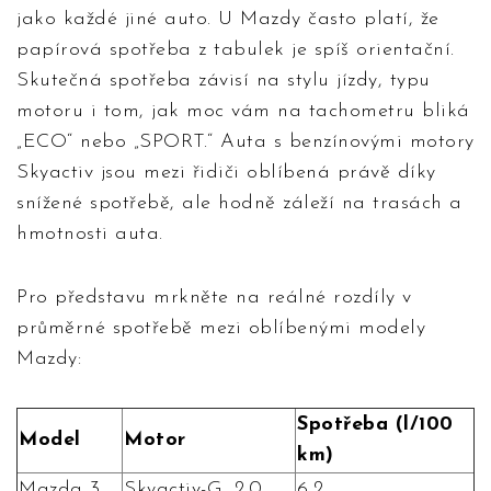
jako každé jiné auto. U Mazdy často platí, že
papírová spotřeba z tabulek je spíš orientační.
Skutečná spotřeba závisí na stylu jízdy, typu
motoru i tom, jak moc vám na tachometru bliká
„ECO“ nebo „SPORT.“ Auta s benzínovými motory
Skyactiv jsou mezi řidiči oblíbená právě díky
snížené spotřebě, ale hodně záleží na trasách a
hmotnosti auta.
Pro představu mrkněte na reálné rozdíly v
průměrné spotřebě mezi oblíbenými modely
Mazdy:
Spotřeba (l/100
Model
Motor
km)
Mazda 3
Skyactiv-G, 2.0
6,2