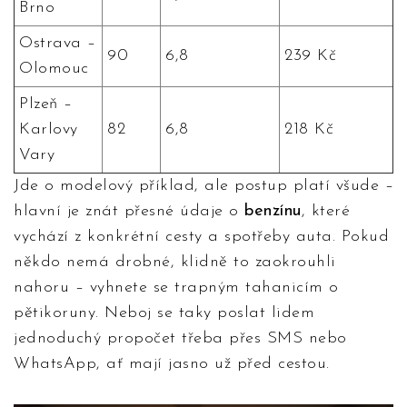
Brno
Ostrava –
90
6,8
239 Kč
Olomouc
Plzeň –
Karlovy
82
6,8
218 Kč
Vary
Jde o modelový příklad, ale postup platí všude –
hlavní je znát přesné údaje o
benzínu
, které
vychází z konkrétní cesty a spotřeby auta. Pokud
někdo nemá drobné, klidně to zaokrouhli
nahoru – vyhnete se trapným tahanicím o
pětikoruny. Neboj se taky poslat lidem
jednoduchý propočet třeba přes SMS nebo
WhatsApp, ať mají jasno už před cestou.