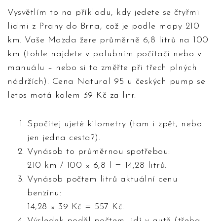
Vysvětlím to na příkladu, kdy jedete se čtyřmi
lidmi z Prahy do Brna, což je podle mapy 210
km. Vaše Mazda žere průměrně 6,8 litrů na 100
km (tohle najdete v palubním počítači nebo v
manuálu – nebo si to změřte při třech plných
nádržích). Cena Natural 95 u českých pump se
letos motá kolem 39 Kč za litr.
Spočítej ujeté kilometry (tam i zpět, nebo
jen jedna cesta?).
Vynásob to průměrnou spotřebou:
210 km / 100 × 6,8 l = 14,28 litrů.
Vynásob počtem litrů aktuální cenu
benzínu:
14,28 × 39 Kč = 557 Kč.
Výsledek poděl počtem lidí v autě (třeba