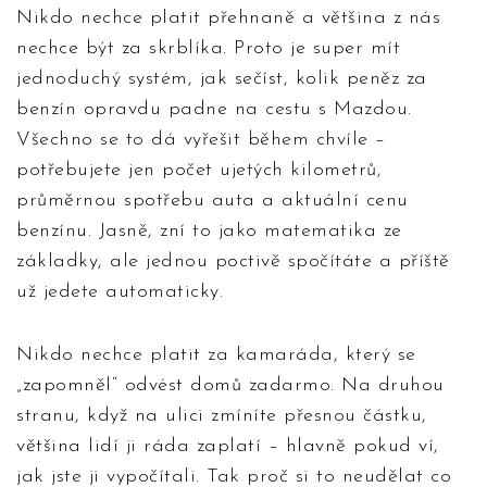
Nikdo nechce platit přehnaně a většina z nás
nechce být za skrblíka. Proto je super mít
jednoduchý systém, jak sečíst, kolik peněz za
benzín opravdu padne na cestu s Mazdou.
Všechno se to dá vyřešit během chvíle –
potřebujete jen počet ujetých kilometrů,
průměrnou spotřebu auta a aktuální cenu
benzínu. Jasně, zní to jako matematika ze
základky, ale jednou poctivě spočítáte a příště
už jedete automaticky.
Nikdo nechce platit za kamaráda, který se
„zapomněl“ odvést domů zadarmo. Na druhou
stranu, když na ulici zmíníte přesnou částku,
většina lidí ji ráda zaplatí – hlavně pokud ví,
jak jste ji vypočítali. Tak proč si to neudělat co