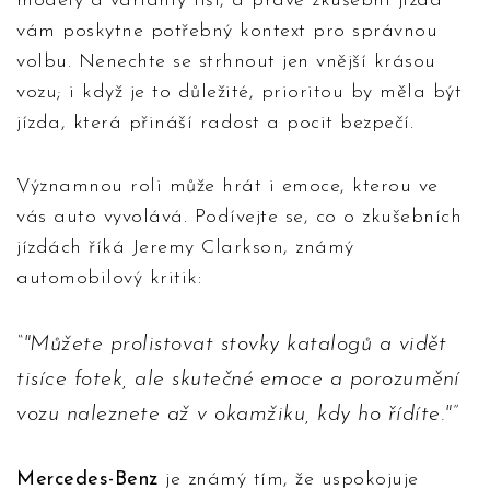
modely a varianty liší, a právě zkušební jízda
vám poskytne potřebný kontext pro správnou
volbu. Nenechte se strhnout jen vnější krásou
vozu; i když je to důležité, prioritou by měla být
jízda, která přináší radost a pocit bezpečí.
Významnou roli může hrát i emoce, kterou ve
vás auto vyvolává. Podívejte se, co o zkušebních
jízdách říká Jeremy Clarkson, známý
automobilový kritik:
"Můžete prolistovat stovky katalogů a vidět
tisíce fotek, ale skutečné emoce a porozumění
vozu naleznete až v okamžiku, kdy ho řídíte."
Mercedes-Benz
je známý tím, že uspokojuje