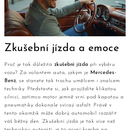
Zkušební jízda a emoce
Proč je tak důležitá
zkušební jízda
při výběru
vozu? Za volantem auta, jakým je
Mercedes-
Benz
, se stanete tak trochu umělcem i znalcem
techniky. Představte si, jak projíždíte klikatou
silnicí, zatímco motor jemně vrní pod kapotou a
pneumatiky dokonale svírají asfalt. Právě v
tento okamžik může dobrý automobil rozzářit
váš běžný den. Zkušební jízda je tak více než
technickou nutností; je to první kresba na