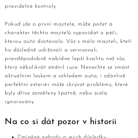
pravidelné kontroly.
Pokud jde o první majitele, může počet a
charakter těchto majitelů vypovídat o péči,
kterou auto dostávalo. Vůz s málo majiteli, kteří
ho důsledně udržovali a servisovali,
pravděpodobně nabídne lepší kvalitu než vůz,
který několikrát změnil ruce. Nenechte se zmást
aktuálním leskem a vzhledem auta; i zdánlivě
perfektní exteriér může skrývat problémy, které
byly dříve zaměřeny špatně, nebo zcela
ignorovány.
Na co si dát pozor v historii
Zmíněné nehody a jejich důsledky