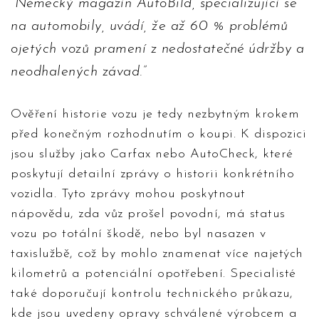
Německý magazín AutoBild, specializující se
na automobily, uvádí, že až 60 % problémů
ojetých vozů pramení z nedostatečné údržby a
neodhalených závad.
Ověření historie vozu je tedy nezbytným krokem
před konečným rozhodnutím o koupi. K dispozici
jsou služby jako Carfax nebo AutoCheck, které
poskytují detailní zprávy o historii konkrétního
vozidla. Tyto zprávy mohou poskytnout
nápovědu, zda vůz prošel povodní, má status
vozu po totální škodě, nebo byl nasazen v
taxislužbě, což by mohlo znamenat více najetých
kilometrů a potenciální opotřebení. Specialisté
také doporučují kontrolu technického průkazu,
kde jsou uvedeny opravy schválené výrobcem a