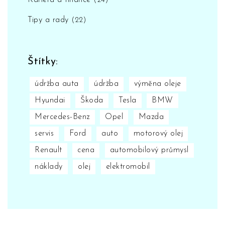
Kariéra a finance
(24)
Tipy a rady
(22)
Štítky:
údržba auta
údržba
výměna oleje
Hyundai
Škoda
Tesla
BMW
Mercedes-Benz
Opel
Mazda
servis
Ford
auto
motorový olej
Renault
cena
automobilový průmysl
náklady
olej
elektromobil