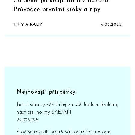
Co dělat po koupi auta z bazaru:
Průvodce prvními kroky a tipy
TIPY A RADY
6.08.2025
Nejnovější příspěvky:
Jak si sám vyměnit olej v autě: krok za krokem,
nástroje, normy SAE/API
22.09.2025
Proč se rozsvítí oranžová kontrolka motoru: