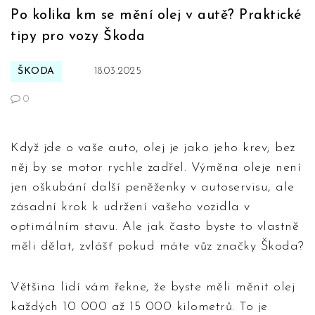
Po kolika km se mění olej v autě? Praktické
tipy pro vozy Škoda
ŠKODA
18.03.2025
0
Když jde o vaše auto, olej je jako jeho krev; bez
něj by se motor rychle zadřel. Výměna oleje není
jen oškubání další peněženky v autoservisu, ale
zásadní krok k udržení vašeho vozidla v
optimálním stavu. Ale jak často byste to vlastně
měli dělat, zvlášť pokud máte vůz značky Škoda?
Většina lidí vám řekne, že byste měli měnit olej
každých 10 000 až 15 000 kilometrů. To je