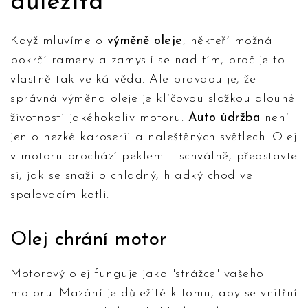
důležitá
Když mluvíme o
výměně oleje
, někteří možná
pokrčí rameny a zamyslí se nad tím, proč je to
vlastně tak velká věda. Ale pravdou je, že
správná výměna oleje je klíčovou složkou dlouhé
životnosti jakéhokoliv motoru.
Auto údržba
není
jen o hezké karoserii a naleštěných světlech. Olej
v motoru prochází peklem – schválně, představte
si, jak se snaží o chladný, hladký chod ve
spalovacím kotli.
Olej chrání motor
Motorový olej funguje jako "strážce" vašeho
motoru. Mazání je důležité k tomu, aby se vnitřní