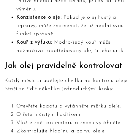
tmavě hnědou nebo černou, je čas na jeho
výměnu.
Konzistence oleje:
Pokud je olej hustý a
lepkavý, může znamenat, že už neplní svou
funkci správně.
Kouř z výfuku:
Modro-šedý kouř může
naznačovat opotřebovaný olej či jeho únik.
Jak olej pravidelně kontrolovat
Každý měsíc si udělejte chvilku na kontrolu oleje.
Stačí se řídit několika jednoduchými kroky:
Otevřete kapotu a vytáhněte měrku oleje.
Otřete ji čistým hadříkem.
Vložte zpět do motoru a znovu vytáhněte.
Zkontrolujte hladinu a barvu oleje.