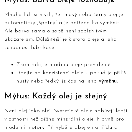
Mýtus: Barva oleje rozhoduje
Mnoho lidí si myslí, že tmavý nebo černý olej je
automaticky „špatný“ a je potřeba ho vyměnit.
Ale barva sama o sobě není spolehlivým
ukazatelem. Důležitější je čistota oleje a jeho
schopnost lubrikace.
Zkontrolujte hladinu oleje pravidelně.
Dbejte na konzistenci oleje – pokud je příliš
hustý nebo ředký, je čas na jeho
výměnu
.
Mýtus: Každý olej je stejný
Není olej jako olej. Syntetické oleje nabízejí lepší
vlastnosti než běžné minerální oleje, hlavně pro
moderní motory. Při výběru dbejte na třídu a