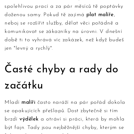
spolehlivou prací a za pár měsíců tě poptávky
doženou samy. Pokud tě zajímá
plat malíře
,
neboj se rozšířit služby, dělat věci pořádně a
komunikovat se zákazníky na úrovni. V dnešní
době ti to vyhrává víc zakázek, než když budeš
jen "levný a rychlý".
Časté chyby a rady do
začátku
Mladí
malíři
často naráží na pár pořád dokola
se opakujících přešlapů. Dost zbytečně si tím
brzdí
výdělek
a otráví si práci, která by mohla
být fajn. Tady jsou nejběžnější chyby, kterým se