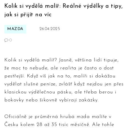
Kolik si vydělá malíř: Reálné výdělky a tipy,
jak si přijít na víc
MAZDA
26.04.2025
0
Kolik si vydělá malíř? Jasně, většina lidí tipuje,
že moc to nebude, ale realita je často o dost
pestřejší. Když víš jak na to, malíři si dokážou
vydělat slušné peníze, zvlášť když nejdou jen přes
klasickou výdělečnou pásku, ale třeba berou i
bokovky nebo šikovně vybírají zakázky.
Oficiálně je průměrná hrubá mzda malíře v
Česku kolem 28 až 35 tisíc měsíčně. Ale tohle