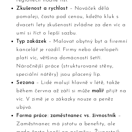
regionech hodně liší.
Zkušenost a rychlost
– Nováček dělá
pomaleji, často pod cenou, kdežto kluk s
dvaceti lety zkušeností zvládne za den víc a
umí si říct o lepší sazbu.
Typ zakázek
– Malovat obytný byt a firemní
kancelář je rozdíl. Firmy nebo developeři
platí víc, většina domácností šetří.
Náročnější práce (strukturované stěny,
speciální nátěry) jsou placený líp.
Sezona
– Lidé malují hlavně v létě, takže
během června až září si může
malíř
přijít na
víc. V zimě je o zákazky nouze a peněz
ubývá.
Forma práce: zaměstnanec vs. živnostník
–
Zaměstnanec má jistotu a benefity, ale