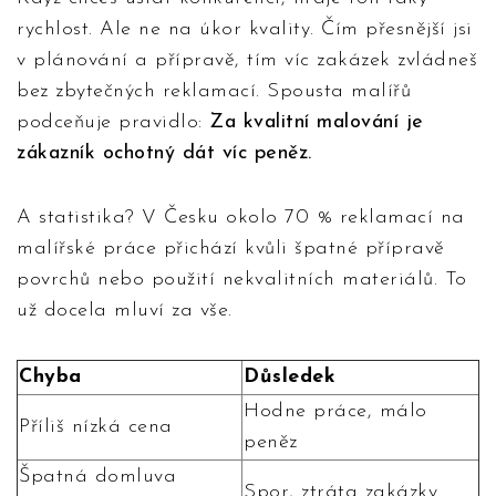
rychlost. Ale ne na úkor kvality. Čím přesnější jsi
v plánování a přípravě, tím víc zakázek zvládneš
bez zbytečných reklamací. Spousta malířů
podceňuje pravidlo:
Za kvalitní malování je
zákazník ochotný dát víc peněz.
A statistika? V Česku okolo 70 % reklamací na
malířské práce přichází kvůli špatné přípravě
povrchů nebo použití nekvalitních materiálů. To
už docela mluví za vše.
Chyba
Důsledek
Hodne práce, málo
Příliš nízká cena
peněz
Špatná domluva
Spor, ztráta zakázky