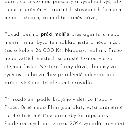
borci, co si vezmou přesčasy a vyšplhají výš, ale
tohle je průměr v tradičních stavebních firmách
nebo službách, co malíře zaměstnávají.
Pokud jdeš na
práci malíře
přes agenturu nebo
menší firmu, bývá ten základ ještě o něco nižší,
často kolem 26 000 Kč. Naopak, malíři v Praze
nebo větších městech si prostě řeknou víc za
stejnou fušku. Některé firmy dávají bonusy za
rychlost nebo za "bez problémů" odevzdanou
práci—většinou to ale není pravidlo.
Při rozdělení podle krajů je vidět, že třeba v
Praze, Brně nebo Plzni jsou platy vyšší průměrně
i o 4-6 tisíc měsíčně proti zbytku republiky.
Podle reálných dat z roku 2024 vypadá srovnání