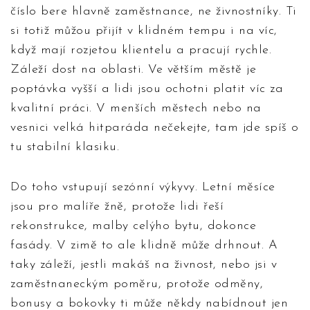
číslo bere hlavně zaměstnance, ne živnostníky. Ti
si totiž můžou přijít v klidném tempu i na víc,
když mají rozjetou klientelu a pracují rychle.
Záleží dost na oblasti. Ve větším městě je
poptávka vyšší a lidi jsou ochotni platit víc za
kvalitní práci. V menších městech nebo na
vesnici velká hitparáda nečekejte, tam jde spíš o
tu stabilní klasiku.
Do toho vstupují sezónní výkyvy. Letní měsíce
jsou pro malíře žně, protože lidi řeší
rekonstrukce, malby celýho bytu, dokonce
fasády. V zimě to ale klidně může drhnout. A
taky záleží, jestli makáš na živnost, nebo jsi v
zaměstnaneckým poměru, protože odměny,
bonusy a bokovky ti může někdy nabídnout jen