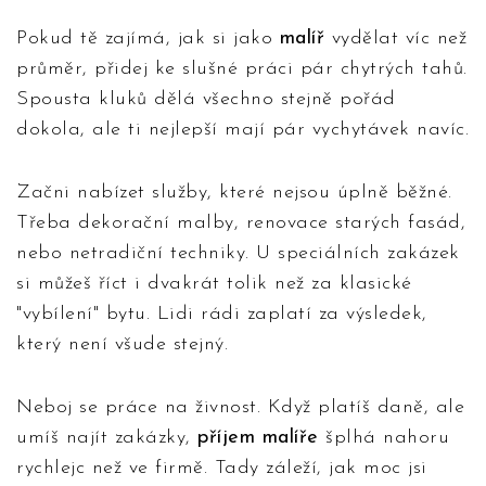
Pokud tě zajímá, jak si jako
malíř
vydělat víc než
průměr, přidej ke slušné práci pár chytrých tahů.
Spousta kluků dělá všechno stejně pořád
dokola, ale ti nejlepší mají pár vychytávek navíc.
Začni nabízet služby, které nejsou úplně běžné.
Třeba dekorační malby, renovace starých fasád,
nebo netradiční techniky. U speciálních zakázek
si můžeš říct i dvakrát tolik než za klasické
"vybílení" bytu. Lidi rádi zaplatí za výsledek,
který není všude stejný.
Neboj se práce na živnost. Když platíš daně, ale
umíš najít zakázky,
příjem malíře
šplhá nahoru
rychlejc než ve firmě. Tady záleží, jak moc jsi