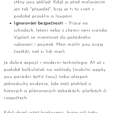
stěny jsou základ. Když je před malováním
jen tak "přejedeš", brzy se ti to vrátí v
podobě prasklin a loupání.
Ignorování bezpečnosti
– Práce na
schodech, lešení nebo s chemií není sranda.
Vyplatí se investovat do pořádného
vybavení i pojistek. Mezi malíři jsou úrazy
častější, než si lidi myslí.
Je dobré zapojit i moderní technologie. Ať už v
podobě kalkulaček na náklady (mobilní appky
jsou parádní šetřič času) nebo alespoň
jednoduchý evidence, kde máš přehled o
hotových a plánovaných zákazkách, platbách či
rozpočtech.
Když chceš ustát konkurenci, hraje roli taky