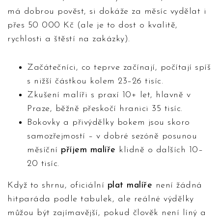
má dobrou pověst, si dokáže za měsíc vydělat i
přes 50 000 Kč (ale je to dost o kvalitě,
rychlosti a štěstí na zakázky).
Začátečníci, co teprve začínají, počítají spíš
s nižší částkou kolem 23–26 tisíc.
Zkušení malíři s praxí 10+ let, hlavně v
Praze, běžně přeskočí hranici 35 tisíc.
Bokovky a přivýdělky bokem jsou skoro
samozřejmostí – v dobré sezóně posunou
měsíční
příjem malíře
klidně o dalších 10–
20 tisíc.
Když to shrnu, oficiální
plat malíře
není žádná
hitparáda podle tabulek, ale reálné výdělky
můžou být zajímavější, pokud člověk není líný a