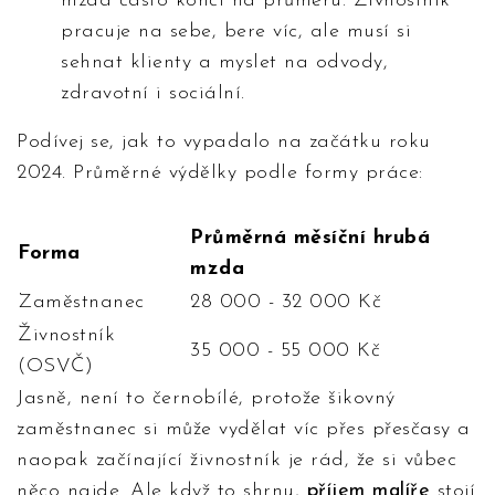
mzda často končí na průměru. Živnostník
pracuje na sebe, bere víc, ale musí si
sehnat klienty a myslet na odvody,
zdravotní i sociální.
Podívej se, jak to vypadalo na začátku roku
2024. Průměrné výdělky podle formy práce:
Průměrná měsíční hrubá
Forma
mzda
Zaměstnanec
28 000 - 32 000 Kč
Živnostník
35 000 - 55 000 Kč
(OSVČ)
Jasně, není to černobílé, protože šikovný
zaměstnanec si může vydělat víc přes přesčasy a
naopak začínající živnostník je rád, že si vůbec
něco najde. Ale když to shrnu,
příjem malíře
stojí