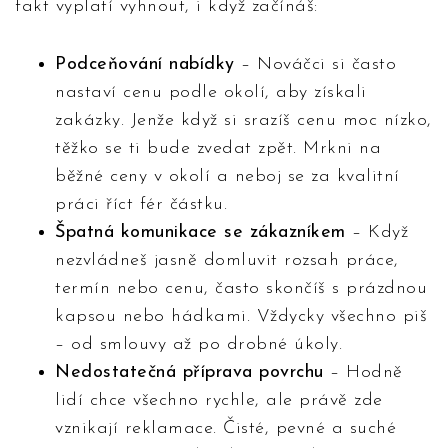
fakt vyplatí vyhnout, i když začínáš:
Podceňování nabídky
– Nováčci si často
nastaví cenu podle okolí, aby získali
zakázky. Jenže když si srazíš cenu moc nízko,
těžko se ti bude zvedat zpět. Mrkni na
běžné ceny v okolí a neboj se za kvalitní
práci říct fér částku.
Špatná komunikace se zákazníkem
– Když
nezvládneš jasně domluvit rozsah práce,
termín nebo cenu, často skončíš s prázdnou
kapsou nebo hádkami. Vždycky všechno piš
– od smlouvy až po drobné úkoly.
Nedostatečná příprava povrchu
– Hodně
lidí chce všechno rychle, ale právě zde
vznikají reklamace. Čisté, pevné a suché