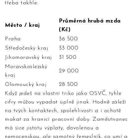
třeba takhle:
Průměrná hrubá mzda
Město / kraj
(Kč)
Praha
36 500
Středočeský kraj
33 000
Jihomoravský kraj
31 500
Moravskoslezský
29 000
kraj
Olomoucký kraj
28 500
Když jedeš na vlastní triko jako OSVČ, tyhle
cifry můžou vypadat úplně jinak. Hodně záleží
na tvých kontaktech, spolehlivosti a i ochotě
makat za hranicí pracovní doby. Zaměstnanec
má sice jistotu výplaty, dovolenou a
nemocenskou, ale samotný řemeslník, co umí a