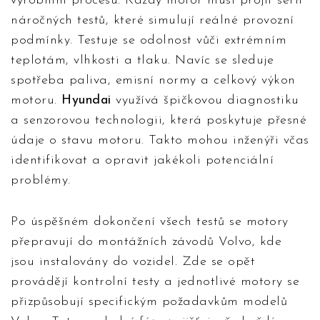
výrobním procesu. Každý motor musí projít sérií
náročných testů, které simulují reálné provozní
podmínky. Testuje se odolnost vůči extrémním
teplotám, vlhkosti a tlaku. Navíc se sleduje
spotřeba paliva, emisní normy a celkový výkon
motoru.
Hyundai
využívá špičkovou diagnostiku
a senzorovou technologii, která poskytuje přesné
údaje o stavu motoru. Takto mohou inženýři včas
identifikovat a opravit jakékoli potenciální
problémy.
Po úspěšném dokončení všech testů se motory
přepravují do montážních závodů Volvo, kde
jsou instalovány do vozidel. Zde se opět
provádějí kontrolní testy a jednotlivé motory se
přizpůsobují specifickým požadavkům modelů