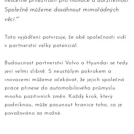
nesčetné příležitosti pro inovace a udržitelnost.
Společně můžeme dosáhnout mimořádných
věcí."
Toto vyjádření potvrzuje, že obě společnosti vidí
v partnerství velký potenciál.
Budoucnost partnerství Volvo a Hyundai se tedy
jeví velmi slibně. S neustálým pokrokem a
inovacemi můžeme očekávat, že jejich společná
práce přinese do automobilového průmyslu
mnoho pozitivních změn. Každý krok, který
podniknou, může posunout hranice toho, co je
považováno za možné.