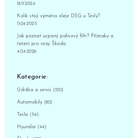
18.11.2024
Kolik stojí výměna oleje DSG u Tesly?
11.04.2025
Jak poznat ucpaný palivový filtr? Příznaky a
řešení pro vozy Škoda
4.04.2026
Kategorie:
Údržba a servis
(120)
Automobily
(80)
Tesla
(54)
Hyundai
(44)