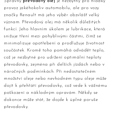
Správný
převodový olej
je nezbytný pro hladký
provoz jakéhokoliv automobilu, ale pro vozy
značky Renault má jeho výběr obzvlášť velký
význam. Převodový olej má několik důležitých
funkcí. Jeho hlavním úkolem je lubrikace, která
snižuje tření mezi pohyblivými částmi, čímž se
minimalizuje opotřebení a prodlužuje životnost
součástek. Kromě toho pomáhá odvádět teplo,
což je nezbytné pro udržení optimální teploty
převodovky, zejména při delších jízdách nebo v
náročných podmínkách. Při nedostatečném
množství oleje nebo nevhodném typu oleje může
dojít k přehřátí převodovky, což vede k vážnému
poškození a nákladným opravám. Někdy se
dokonce může stát, že dojde k úplné poruše
převodovky.