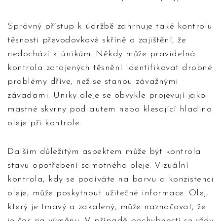
Správný přístup k údržbě zahrnuje také kontrolu
těsnosti převodovkové skříně a zajištění, že
nedochází k únikům. Někdy může pravidelná
kontrola zatajených těsnění identifikovat drobné
problémy dříve, než se stanou závažnými
závadami. Úniky oleje se obvykle projevují jako
mastné skvrny pod autem nebo klesající hladina
oleje při kontrole.
Dalším důležitým aspektem může být kontrola
stavu opotřebení samotného oleje. Vizuální
kontrola, kdy se podíváte na barvu a konzistenci
oleje, může poskytnout užitečné informace. Olej,
který je tmavý a zakalený, může naznačovat, že
je čas na výměnu. V případě pochybností se vždy