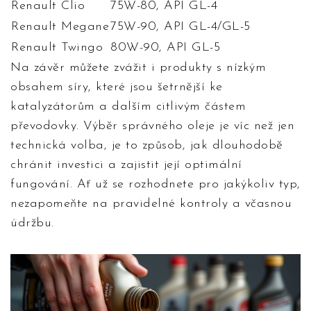
Renault Clio
75W-80, API GL-4
Renault Megane
75W-90, API GL-4/GL-5
Renault Twingo
80W-90, API GL-5
Na závěr můžete zvážit i produkty s nízkým
obsahem síry, které jsou šetrnější ke
katalyzátorům a dalším citlivým částem
převodovky. Výběr správného oleje je víc než jen
technická volba, je to způsob, jak dlouhodobě
chránit investici a zajistit její optimální
fungování. Ať už se rozhodnete pro jakýkoliv typ,
nezapomeňte na pravidelné kontroly a včasnou
údržbu.