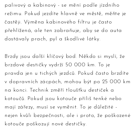
palivový a kabinový - se mění podle jízdního
režimu. Pokud jezdíte hlavně ve městě, měňte je
častěji. Výměna kabinového filtru je často
přehlížená, ale ten zabraňuje, aby se do auta
dostávaly prach, pyl a škodlivé látky.
Brzdy jsou další klíčový bod. Někdo si myslí, že
brzdové destičky vydrží 50 000 km. To je
pravda jen u tichých jezdců. Pokud často brzdíte
v dopravních zácpách, mohou být po 25 000 km
na konci. Technik změří tloušťku destiček a
kotoučů. Pokud jsou kotouče příliš tenké nebo
mají zářezy, musí se vyměnit. To je důležité -
nejen kvůli bezpečnosti, ale i proto, že poškozené
kotouče poškozují nové destičky.