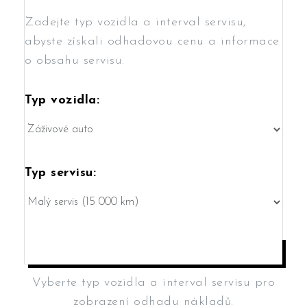
Zadejte typ vozidla a interval servisu,
abyste získali odhadovou cenu a informace
o obsahu servisu.
Typ vozidla:
Typ servisu:
VYPOČÍTAT NÁKLADY
Vyberte typ vozidla a interval servisu pro
zobrazení odhadu nákladů.