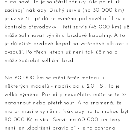
auto nové. To je součástí záruky. Ale po ní už
začínají náklady. Druhý servis (na 30 000 km)
je už větší - přidá se výměna palivového filtru a
kontrola převodovky. Třetí servis (45 000 km) už
může zahrnovat výměnu brzdové kapaliny. A to
je důležité: brzdová kapalina vstřebává vlhkost z
ovzduší. Po třech letech už není tak účinná a
může způsobit selhání brzd.
Na 60 000 km se mění řetěz motoru u
některých modelů - například u 2.0 TSI. To je
velká výměna. Pokud ji neuděláte, může se řetěz
natahnout nebo přetrhnout. A to znamená, že
motor musíte vyměnit. Náklady na to mohou být
80 000 Kč a více. Servis na 60 000 km tedy
není jen „dodržení pravidla“ - je to ochrana