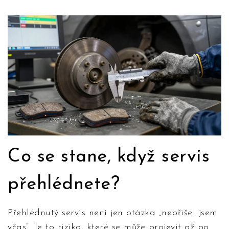
Co se stane, když servis
přehlédnete?
Přehlédnutý servis není jen otázka „nepřišel jsem
včas“. Je to riziko, které se může projevit až po