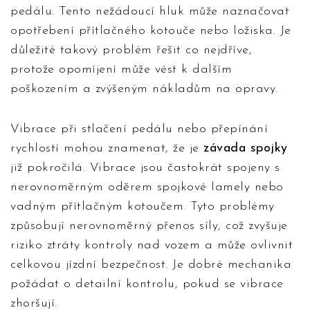
pedálu. Tento nežádoucí hluk může naznačovat
opotřebení přítlačného kotouče nebo ložiska. Je
důležité takový problém řešit co nejdříve,
protože opomíjení může vést k dalším
poškozením a zvýšeným nákladům na opravy.
Vibrace při stlačení pedálu nebo přepínání
rychlostí mohou znamenat, že je
závada spojky
již pokročilá. Vibrace jsou častokrát spojeny s
nerovnoměrným oděrem spojkové lamely nebo
vadným přítlačným kotoučem. Tyto problémy
způsobují nerovnoměrný přenos síly, což zvyšuje
riziko ztráty kontroly nad vozem a může ovlivnit
celkovou jízdní bezpečnost. Je dobré mechanika
požádat o detailní kontrolu, pokud se vibrace
zhoršují.