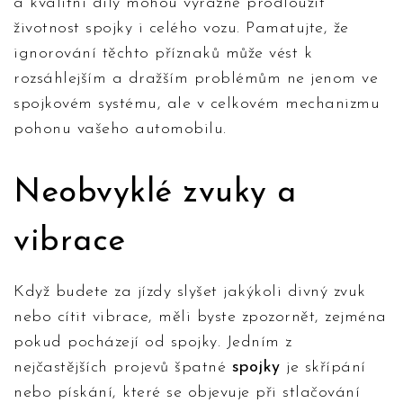
a kvalitní díly mohou výrazně prodloužit
životnost spojky i celého vozu. Pamatujte, že
ignorování těchto příznaků může vést k
rozsáhlejším a dražším problémům ne jenom ve
spojkovém systému, ale v celkovém mechanizmu
pohonu vašeho automobilu.
Neobvyklé zvuky a
vibrace
Když budete za jízdy slyšet jakýkoli divný zvuk
nebo cítit vibrace, měli byste zpozornět, zejména
pokud pocházejí od spojky. Jedním z
nejčastějších projevů špatné
spojky
je skřípání
nebo pískání, které se objevuje při stlačování