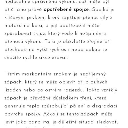
nedosáhne správného výkonu, což může být
přičítáno právě
opotřebené spojce
. Spojka je
klíčovým prvkem, který zajišťuje přenos síly z
motoru na kola, a její opotřebení může
způsobovat skluz, který vede k neúplnému
přenosu výkonu. Toto je obzvláště zřejmé při
přechodu na vyšší rychlosti nebo pokud se
snažíte rychle akcelerovat.
Třetím markantním znakem je nepříjemný
zápach, který se může objevit při dlouhých
jízdách nebo po ostrém rozjezdu. Takto vzniklý
zápach je převážně důsledkem tření, které
generuje teplo způsobující pálení a degradaci
povrchu spojky. Ačkoli se tento zápach může
jevit jako banalita, je důležité situaci sledovat,