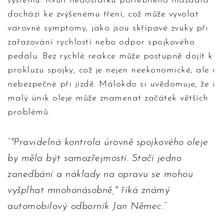
systému. Kvůli nedostatku potřebného mazadla
dochází ke zvýšenému tření, což může vyvolat
varovné symptomy, jako jsou skřípavé zvuky při
zařazování rychlostí nebo odpor spojkového
pedálu. Bez rychlé reakce může postupně dojít k
prokluzu spojky, což je nejen neekonomické, ale i
nebezpečné při jízdě. Málokdo si uvědomuje, že i
malý únik oleje může znamenat začátek větších
problémů.
"Pravidelná kontrola úrovně spojkového oleje
by měla být samozřejmostí. Stačí jedno
zanedbání a náklady na opravu se mohou
vyšplhat mnohonásobně," říká známý
automobilový odborník Jan Němec.