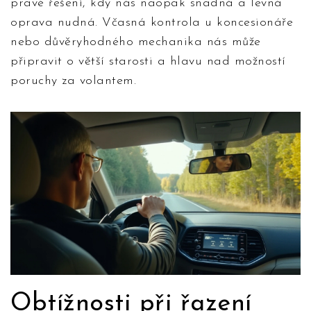
pravé řešení, kdy nás naopak snadná a levná
oprava nudná. Včasná kontrola u koncesionáře
nebo důvěryhodného mechanika nás může
připravit o větší starosti a hlavu nad možností
poruchy za volantem.
Obtížnosti při řazení