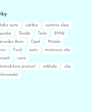
tky:
ržba auta
údržba
výměna oleje
yundai
Škoda
Tesla
BMW
ercedes-Benz
Opel
Mazda
rvis
Ford
auto
motorový olej
nault
cena
tomobilový průmysl
náklady
olej
ektromobil