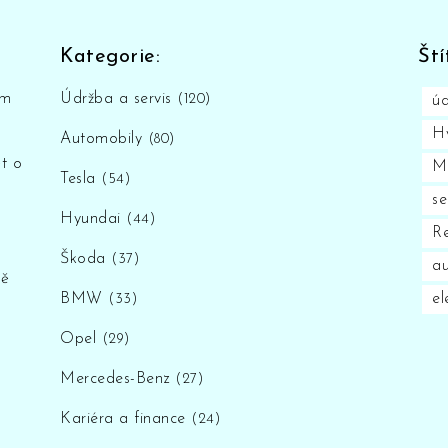
Kategorie:
Ští
em
Údržba a servis
(120)
úd
H
Automobily
(80)
t o
M
Tesla
(54)
se
Hyundai
(44)
Re
Škoda
(37)
au
ně
BMW
el
(33)
Opel
(29)
Mercedes-Benz
(27)
Kariéra a finance
(24)