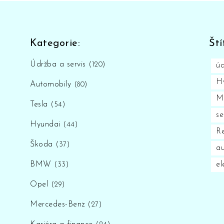
Kategorie:
Ští
Údržba a servis
(120)
úd
H
Automobily
(80)
M
Tesla
(54)
se
Hyundai
(44)
Re
Škoda
(37)
au
BMW
el
(33)
Opel
(29)
Mercedes-Benz
(27)