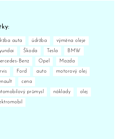
tky:
ržba auta
údržba
výměna oleje
yundai
Škoda
Tesla
BMW
ercedes-Benz
Opel
Mazda
rvis
Ford
auto
motorový olej
nault
cena
tomobilový průmysl
náklady
olej
ektromobil