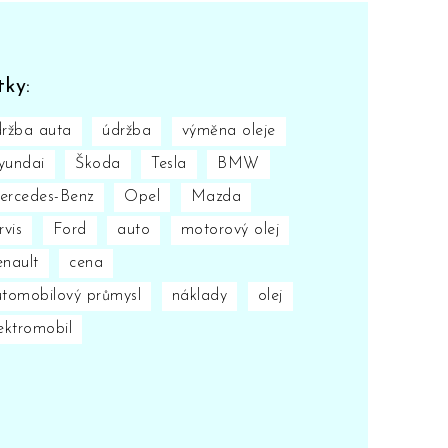
tky:
ržba auta
údržba
výměna oleje
yundai
Škoda
Tesla
BMW
ercedes-Benz
Opel
Mazda
rvis
Ford
auto
motorový olej
nault
cena
tomobilový průmysl
náklady
olej
ektromobil