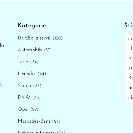
Kategorie:
Ští
Údržba a servis
(120)
úd
la
H
Automobily
(80)
M
Tesla
(54)
se
Hyundai
(44)
Re
,
Škoda
(37)
au
BMW
el
(33)
Opel
(29)
Mercedes-Benz
(27)