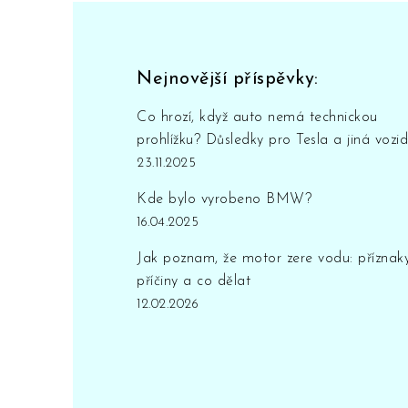
Nejnovější příspěvky:
Co hrozí, když auto nemá technickou
prohlížku? Důsledky pro Tesla a jiná vozid
23.11.2025
Kde bylo vyrobeno BMW?
16.04.2025
Jak poznam, že motor zere vodu: příznaky
příčiny a co dělat
12.02.2026