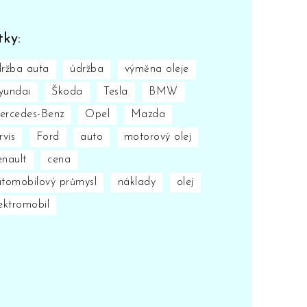
tky:
ržba auta
údržba
výměna oleje
yundai
Škoda
Tesla
BMW
ercedes-Benz
Opel
Mazda
rvis
Ford
auto
motorový olej
nault
cena
tomobilový průmysl
náklady
olej
ektromobil