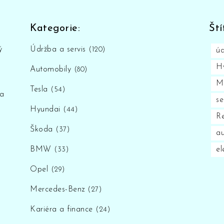
Kategorie:
Ští
ý
Údržba a servis
(120)
úd
H
Automobily
(80)
M
Tesla
(54)
 a
se
Hyundai
(44)
Re
Škoda
(37)
au
BMW
el
(33)
Opel
(29)
Mercedes-Benz
(27)
Kariéra a finance
(24)