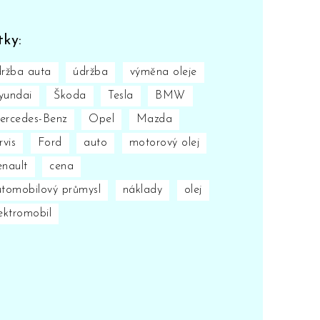
tky:
ržba auta
údržba
výměna oleje
yundai
Škoda
Tesla
BMW
ercedes-Benz
Opel
Mazda
rvis
Ford
auto
motorový olej
nault
cena
tomobilový průmysl
náklady
olej
ektromobil