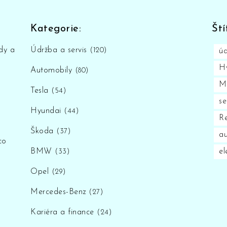
Kategorie:
Ští
dy a
Údržba a servis
(120)
úd
H
Automobily
(80)
M
Tesla
(54)
se
Hyundai
(44)
Re
Škoda
(37)
au
co
BMW
el
(33)
Opel
(29)
Mercedes-Benz
(27)
Kariéra a finance
(24)