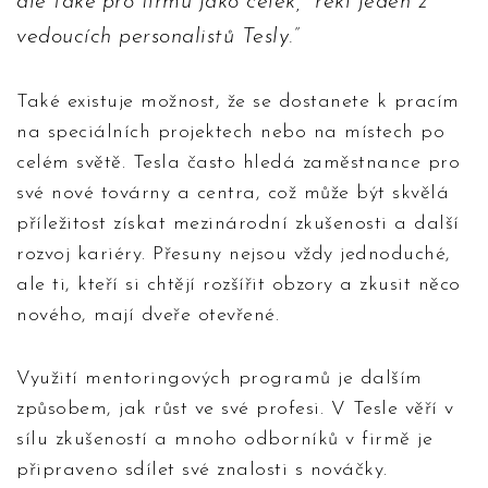
ale také pro firmu jako celek," řekl jeden z
vedoucích personalistů Tesly.
Také existuje možnost, že se dostanete k pracím
na speciálních projektech nebo na místech po
celém světě. Tesla často hledá zaměstnance pro
své nové továrny a centra, což může být skvělá
příležitost získat mezinárodní zkušenosti a další
rozvoj kariéry. Přesuny nejsou vždy jednoduché,
ale ti, kteří si chtějí rozšířit obzory a zkusit něco
nového, mají dveře otevřené.
Využití mentoringových programů je dalším
způsobem, jak růst ve své profesi. V Tesle věří v
sílu zkušeností a mnoho odborníků v firmě je
připraveno sdílet své znalosti s nováčky.