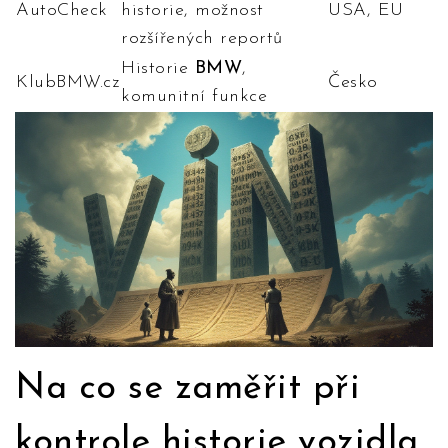
AutoCheck
historie, možnost
USA, EU
rozšířených reportů
Historie
BMW
,
KlubBMW.cz
Česko
komunitní funkce
Na co se zaměřit při
kontrole historie vozidla