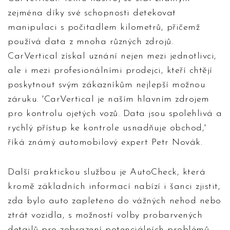
zejména díky své schopnosti detekovat
manipulaci s počitadlem kilometrů, přičemž
používá data z mnoha různých zdrojů.
CarVertical získal uznání nejen mezi jednotlivci,
ale i mezi profesionálními prodejci, kteří chtějí
poskytnout svým zákazníkům nejlepší možnou
záruku. 'CarVertical je naším hlavním zdrojem
pro kontrolu ojetých vozů. Data jsou spolehlivá a
rychlý přístup ke kontrole usnadňuje obchod,'
říká známý automobilový expert Petr Novák.
Další praktickou službou je AutoCheck, která
kromě základních informací nabízí i šanci zjistit,
zda bylo auto zapleteno do vážných nehod nebo
ztrát vozidla, s možností volby probarvených
detailů pro zobrazení potenciálních problémů.