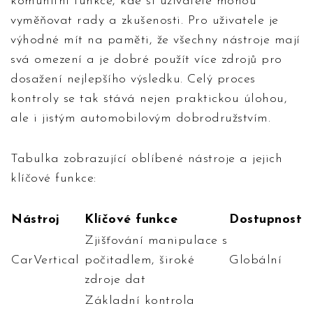
komunitní funkce, kde si uživatelé mohou
vyměňovat rady a zkušenosti. Pro uživatele je
výhodné mít na paměti, že všechny nástroje mají
svá omezení a je dobré použít více zdrojů pro
dosažení nejlepšího výsledku. Celý proces
kontroly se tak stává nejen praktickou úlohou,
ale i jistým automobilovým dobrodružstvím.
Tabulka zobrazující oblíbené nástroje a jejich
klíčové funkce:
Nástroj
Klíčové funkce
Dostupnost
Zjišťování manipulace s
CarVertical
počitadlem, široké
Globální
zdroje dat
Základní kontrola