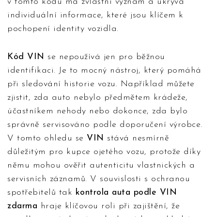
v tomto kódu má zvláštní význam a ukrývá
individuální informace, které jsou klíčem k
pochopení identity vozidla.
Kód VIN
se nepoužívá jen pro běžnou
identifikaci. Je to mocný nástroj, který pomáhá
při sledování historie vozu. Například můžete
zjistit, zda auto nebylo předmětem krádeže,
účastníkem nehody nebo dokonce, zda bylo
správně servisováno podle doporučení výrobce.
V tomto ohledu se
VIN
stává nesmírně
důležitým pro kupce ojetého vozu, protože díky
němu mohou ověřit autenticitu vlastnických a
servisních záznamů. V souvislosti s ochranou
spotřebitelů tak
kontrola auta podle VIN
zdarma
hraje klíčovou roli při zajištění, že