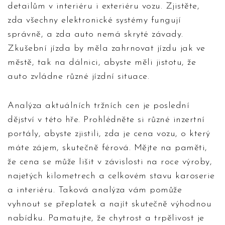
detailům v interiéru i exteriéru vozu. Zjistěte,
zda všechny elektronické systémy fungují
správně, a zda auto nemá skryté závady.
Zkušební jízda by měla zahrnovat jízdu jak ve
městě, tak na dálnici, abyste měli jistotu, že
auto zvládne různé jízdní situace.
Analýza aktuálních tržních cen je poslední
dějství v této hře. Prohlédněte si různé inzertní
portály, abyste zjistili, zda je cena vozu, o který
máte zájem, skutečně férová. Mějte na paměti,
že cena se může lišit v závislosti na roce výroby,
najetých kilometrech a celkovém stavu karoserie
a interiéru. Taková analýza vám pomůže
vyhnout se přeplatek a najít skutečně výhodnou
nabídku. Pamatujte, že chytrost a trpělivost je