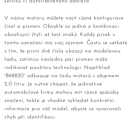
servisu či autorizovaného dealera.
V názvu motoru můžete najít různé konfigurace
čísel a písmen. Obvykle se jedná o kombinaci
obsahující čtyři až šest znaků. Každý prvek v
tomto označení má svůj význam. Často se setkáte
s tím, že první dvě čísla ukazují na modelovou
řadu, zatímco následný pár písmen může
indikovat použitou technologii. Například
'B48B20' odkazuje na řadu motorů s objemem
2,0 litru. Je nutné chápat, že jednotlivé
automobilové firmy mohou mít různé způsoby
značení, takže je vhodné vyhledat konkrétní
informace pro váš model, abyste se vyvarovali
chyb při identifikaci.