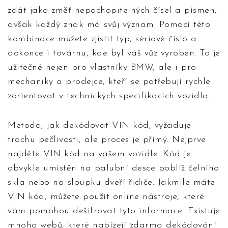
zdát jako změť nepochopitelných čísel a písmen,
avšak každý znak má svůj význam. Pomocí této
kombinace můžete zjistit typ, sériové číslo a
dokonce i továrnu, kde byl váš vůz vyroben. To je
užitečné nejen pro vlastníky BMW, ale i pro
mechaniky a prodejce, kteří se potřebují rychle
zorientovat v technických specifikacích vozidla.
Metoda, jak dekódovat VIN kód, vyžaduje
trochu pečlivosti, ale proces je přímý. Nejprve
najděte VIN kód na vašem vozidle. Kód je
obvykle umístěn na palubní desce poblíž čelního
skla nebo na sloupku dveří řidiče. Jakmile máte
VIN kód, můžete použít online nástroje, které
vám pomohou dešifrovat tyto informace. Existuje
mnoho webů, které nabízejí zdarma dekódování