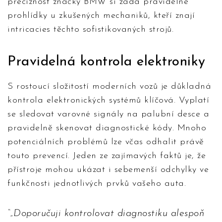
preciznost značky BMW si žádá pravidelné
prohlídky u zkušených mechaniků, kteří znají
intricacies těchto sofistikovaných strojů.
Pravidelná kontrola elektroniky
S rostoucí složitostí moderních vozů je důkladná
kontrola elektronických systémů klíčová. Vyplatí
se sledovat varovné signály na palubní desce a
pravidelně skenovat diagnostické kódy. Mnoho
potenciálních problémů lze včas odhalit právě
touto prevencí. Jeden ze zajímavých faktů je, že
přístroje mohou ukázat i sebemenší odchylky ve
funkčnosti jednotlivých prvků vašeho auta.
„Doporučuji kontrolovat diagnostiku alespoň