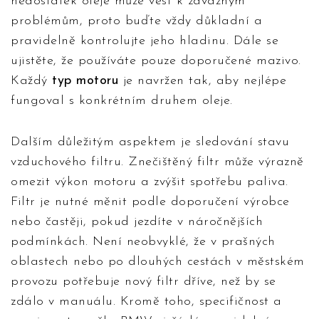
nedostatek oleje může vést k závažným
problémům, proto buďte vždy důkladní a
pravidelně kontrolujte jeho hladinu. Dále se
ujistěte, že používáte pouze doporučené mazivo.
Každý
typ motoru
je navržen tak, aby nejlépe
fungoval s konkrétním druhem oleje.
Dalším důležitým aspektem je sledování stavu
vzduchového filtru. Znečištěný filtr může výrazně
omezit výkon motoru a zvýšit spotřebu paliva.
Filtr je nutné měnit podle doporučení výrobce
nebo častěji, pokud jezdíte v náročnějších
podmínkách. Není neobvyklé, že v prašných
oblastech nebo po dlouhých cestách v městském
provozu potřebuje nový filtr dříve, než by se
zdálo v manuálu. Kromě toho, specifičnost a