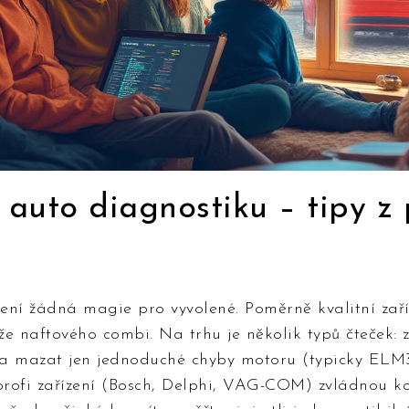
 auto diagnostiku – tipy z 
ení žádná magie pro vyvolené. Poměrně kvalitní zaří
že naftového combi. Na trhu je několik typů čteček: 
t a mazat jen jednoduché chyby motoru (typicky ELM
 profi zařízení (Bosch, Delphi, VAG-COM) zvládnou k