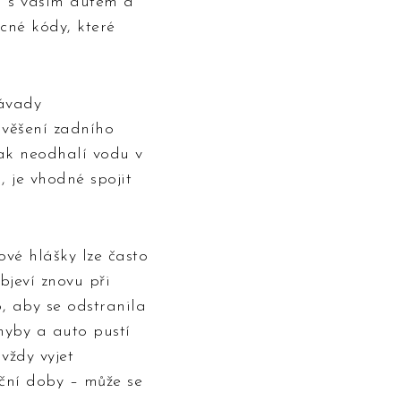
ní s vaším autem a
ecné kódy, které
závady
avěšení zadního
ak neodhalí vodu v
, je vhodné spojit
ové hlášky lze často
bjeví znovu při
, aby se odstranila
chyby a auto pustí
vždy vyjet
uční doby – může se