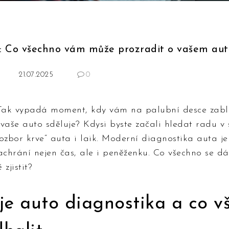
a: Co všechno vám může prozradit o vašem aut
21.07.2025
0
Tak vypadá moment, kdy vám na palubní desce zabl
vaše auto sděluje? Kdysi byste začali hledat radu v 
ozbor krve“ auta i laik. Moderní diagnostika auta je
achrání nejen čas, ale i peněženku. Co všechno se dá
zjistit?
je auto diagnostika a co v