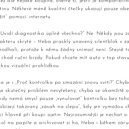
ež ale nějaké koupíte, ověřte si, jestli je kompatibil
štinu. Některé méně kvalitní čtečky ukazují pouze ob
žit“ pomocí internetu.
 „Uvidí diagnostika úplně všechno?“ Ne. Někdy jsou 
kteru skryté – třeba prasklý unavený silentblok v z
eodhalí, protože k němu žádný snímač není. Stejně t
chod ruční brzdy. Pokud chcete mít auto v top stavu
ckou vizuální prohlídkou.
 je i „Proč kontrolka po smazání znovu svítí?“ Chyb
je skutečný problém nevyřešený, chyba se okamžitě o
ikdy nemá smysl pouze „vynulovat“ kontrolku bez toho
nabízejí takzvaný „zásah na slepo“, kdy jen vymažou 
cí hlavně při koupi ojetin. Nejrozumnější je nechat si 
kol na papíře a archivovat si ho, třeba i během zár