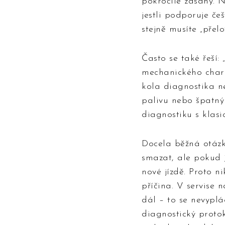
pokročilé zásahy. N
jestli podporuje če
stejně musíte „přelo
Často se také řeší:
mechanického chara
kola diagnostika n
palivu nebo špatný 
diagnostiku s klasi
Docela běžná otázka
smazat, ale pokud 
nové jízdě. Proto n
příčina. V servise 
dál – to se nevyplá
diagnostický proto