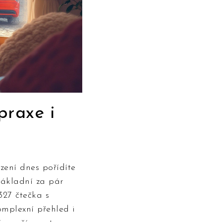
praxe i
zení dnes pořídíte
základní za pár
327 čtečka s
omplexní přehled i