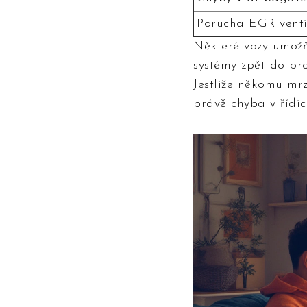
Porucha EGR venti
Některé vozy umožň
systémy zpět do pro
Jestliže někomu mrz
právě chyba v řídic