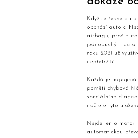
dokáže od
Když se řekne auto 
obchází auto a hle
airbagu, proč auto 
jednoduchý – auto 
roku 2021 už využív
nepřetržitě.
Každá je napojená n
paměti chybová hlá
speciálního diagno
načtete tyto uložen
Nejde jen o motor.
automatickou převod