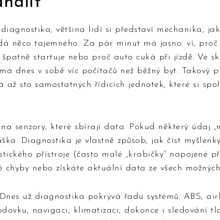
halit
diagnostika, většina lidí si představí mechanika, j
dá něco tajemného. Za pár minut má jasno: ví, proč 
špatně startuje nebo proč auto cuká při jízdě. Ve sku
má dnes v sobě víc počítačů než běžný byt. Takový 
á až sto samostatných řídicích jednotek, které si spo
a senzory, které sbírají data. Pokud některý údaj „ne
ška. Diagnostika je vlastně způsob, jak číst myšlen
stického přístroje (často malé „krabičky“ napojené 
é chyby nebo získáte aktuální data ze všech možných
 Dnes už diagnostika pokrývá řadu systémů: ABS, airb
ovku, navigaci, klimatizaci, dokonce i sledování tl