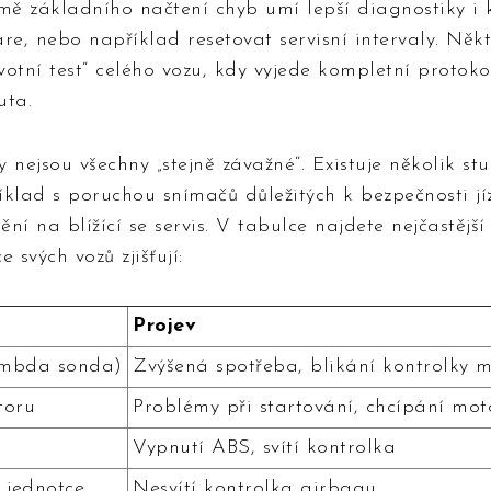
ě základního načtení chyb umí lepší diagnostiky i 
re, nebo například resetovat servisní intervaly. Někt
avotní test“ celého vozu, kdy vyjede kompletní protok
uta.
nejsou všechny „stejně závažné“. Existuje několik st
klad s poruchou snímačů důležitých k bezpečnosti jí
ní na blížící se servis. V tabulce najdete nejčastější
e svých vozů zjišťují:
Projev
ambda sonda)
Zvýšená spotřeba, blikání kontrolky 
toru
Problémy při startování, chcípání mot
Vypnutí ABS, svítí kontrolka
 jednotce
Nesvítí kontrolka airbagu