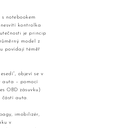
ak s notebookem
nesvítí kontrolka
tečnosti je princip
průměrný model z
lu povídají téměř
sedí“, objeví se v
ky auta – pomocí
přes OBD zásuvku)
 částí auta.
agy, imobilizér,
aku v