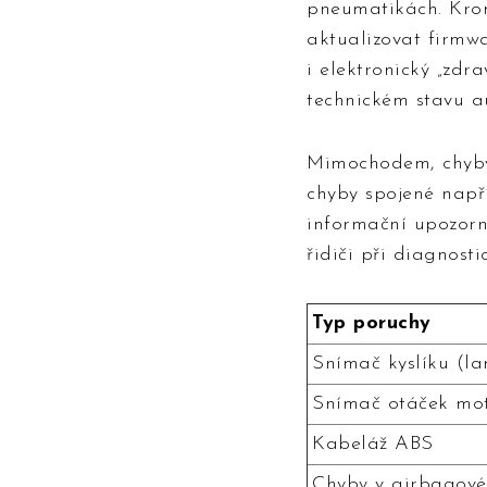
pneumatikách. Krom
aktualizovat firmwa
i elektronický „zdr
technickém stavu a
Mimochodem, chyby 
chyby spojené napří
informační upozorně
řidiči při diagnostic
Typ poruchy
Snímač kyslíku (l
Snímač otáček mo
Kabeláž ABS
Chyby v airbagové