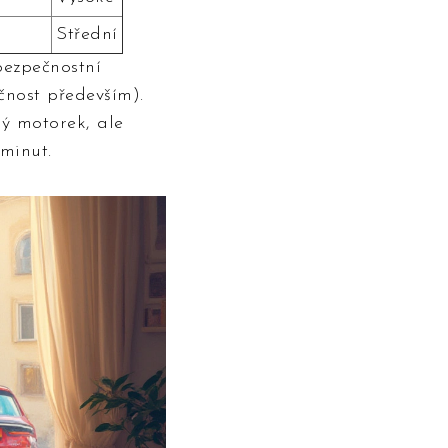
Střední
bezpečnostní
čnost především).
ný motorek, ale
minut.