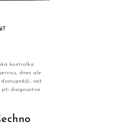
ě?
iká kontrolka
servisu, dnes ale
 dostupnější, než
 při diagnostice
šechno