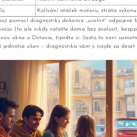
lu
Kolísání otáček motoru, ztráta výkonu
ují pomocí diagnostiky dokonce „uvolnit“ odpojené 
vozu (to ale nikdy neřešte doma bez znalostí, bezpe
nou okna u Octavie, tipněte si: často to není samot
í jednotce oken – diagnostika vám ji najde za deset 