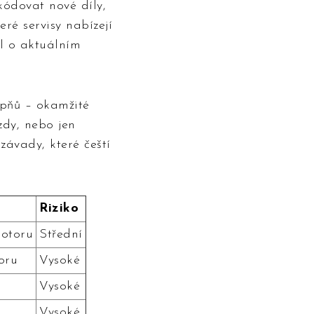
kódovat nové díly,
eré servisy nabízejí
ol o aktuálním
upňů – okamžité
zdy, nebo jen
 závady, které čeští
Riziko
motoru
Střední
oru
Vysoké
Vysoké
Vysoké