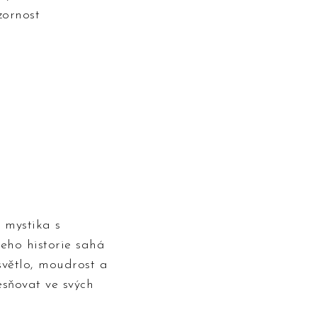
zornost
 mystika s
jeho historie sahá
větlo, moudrost a
esňovat ve svých