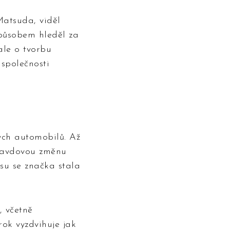
atsuda, viděl
působem hleděl za
ale o tvorbu
 společnosti
ých automobilů. Až
pravdovou změnu
su se značka stala
, včetně
ok vyzdvihuje jak