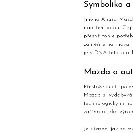
Symbolika a 
Jméno Ahura Mazda 
nad temnotou. Zají
přesně tohle potřeb
zaměříte na inovati
je v DNA této značk
Mazda a aut
Přestože není spoj
Mazda si vydobývá 
technologickými no
začínala jako výro
Je úžasné, jak se 