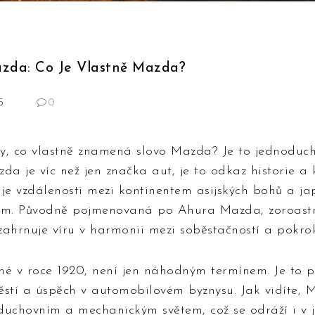
zda: Co Je Vlastně Mazda?
5
0
dy, co vlastně znamená slovo Mazda? Je to jednoduch
da je víc než jen značka aut, je to odkaz historie a
uje vzdálenosti mezi kontinentem asijských bohů a j
m. Původně pojmenovaná po Ahura Mazda, zoroast
zahrnuje víru v harmonii mezi soběstačností a pokro
né v roce 1920, není jen náhodným termínem. Je to p
těstí a úspěch v automobilovém byznysu. Jak vidíte,
duchovním a mechanickým světem, což se odráží i v j