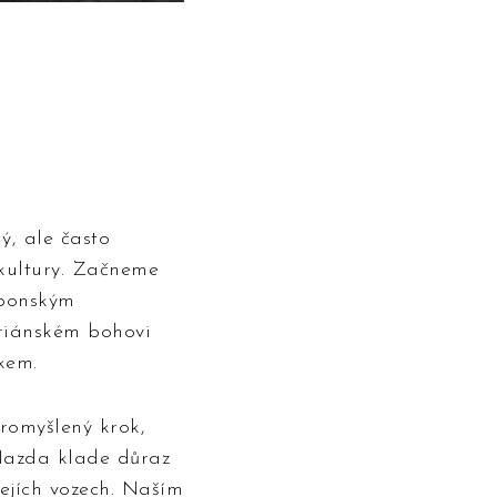
ý, ale často
 kultury. Začneme
aponským
riánském bohovi
kem.
romyšlený krok,
 Mazda klade důraz
ejích vozech. Naším