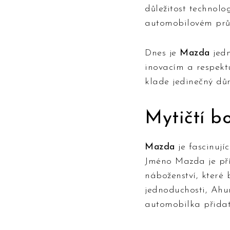
důležitost technolo
automobilovém prů
Dnes je
Mazda
jedn
inovacím a respekt
klade jedinečný důr
Mytičtí 
Mazda
je fascinují
Jméno Mazda je př
náboženství, které 
jednoduchosti, Ahu
automobilka přidat