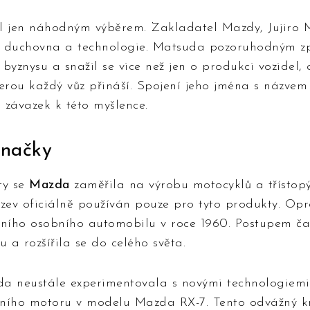
 jen náhodným výběrem. Zakladatel Mazdy, Jujiro M
í duchovna a technologie. Matsuda pozoruhodným z
byznysu a snažil se vice než jen o produkci vozidel, 
kterou každý vůz přináší. Spojení jeho jména s názvem
 závazek k této myšlence.
značky
ty se
Mazda
zaměřila na výrobu motocyklů a třístop
ázev oficiálně používán pouze pro tyto produkty. O
vního osobního automobilu v roce 1960. Postupem ča
a rozšířila se do celého světa.
a neustále experimentovala s novými technologiemi
ního motoru v modelu Mazda RX-7. Tento odvážný kr