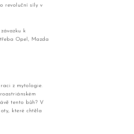
 revoluční síly v
 závazku k
o třeba Opel, Mazda
raci z mytologie.
roastriánském
rávě tento bůh? V
oty, které chtěla