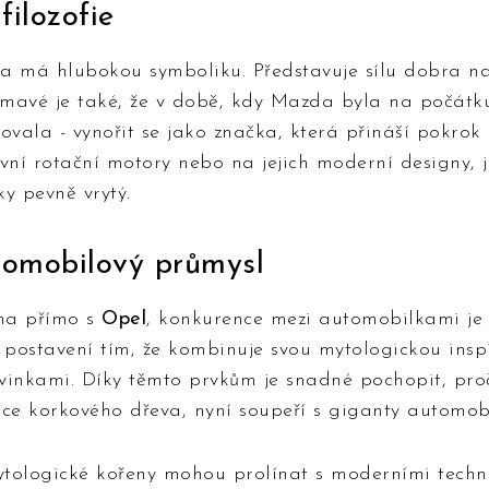
filozofie
má hlubokou symboliku. Představuje sílu dobra na
mavé je také, že v době, kdy Mazda byla na počátku 
ovala - vynořit se jako značka, která přináší pokrok 
vní rotační motory nebo na jejich moderní designy, j
y pevně vrytý.
omobilový průmysl
ena přímo s
Opel
, konkurence mezi automobilkami je r
postavení tím, že kombinuje svou mytologickou inspi
vinkami. Díky těmto prvkům je snadné pochopit, pro
bce korkového dřeva, nyní soupeří s giganty automob
mytologické kořeny mohou prolínat s moderními tech