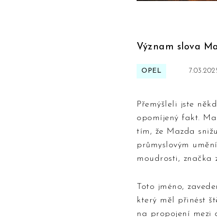
Význam slova Ma
OPEL
7.03.202
Přemýšleli jste něk
opomíjený fakt. Maz
tím, že Mazda sniž
průmyslovým umění
moudrosti, značka 
Toto jméno, zavede
který měl přinést š
na propojení mezi 