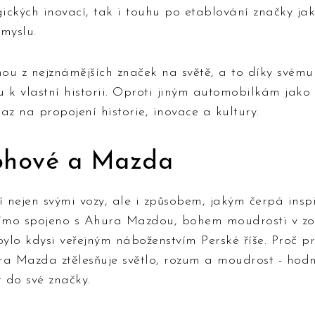
gických inovací, tak i touhu po etablování značky jako
myslu.
ou z nejznámějších značek na světě, a to díky svému
u k vlastní historii. Oproti jiným automobilkám jak
az na propojení historie, inovace a kultury.
bohové a Mazda
cí nejen svými vozy, ale i způsobem, jakým čerpá inspi
ímo spojeno s Ahura Mazdou, bohem moudrosti v zo
bylo kdysi veřejným náboženstvím Perské říše. Proč p
ra Mazda ztělesňuje světlo, rozum a moudrost - hodn
 do své značky.