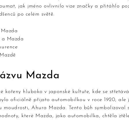
oumat, jak jméno ovlivnilo vize značky a přitáhlo po
šenců po celém světě.
u Mazda
é a Mazda
kurence
 Mazdě
 názvu Mazda
 kořeny hluboko v japonské kultuře, kde se střetává
lo oficiálně přijato automobilkou v roce 1920, ale 
 moudrosti, Ahura Mazda. Tento bůh symbolizoval s
hodnoty, které Mazda, jako automobilka, chtěla ztěl