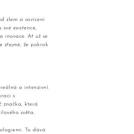
d zlem a osvícení
své existence,
a inovace. Ať už se
e zřejmé, že pokrok
eálná a intenzivní.
raci s
č značka, která
ilového světa.
nologiemi. To dává