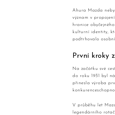
Ahura Mazda nebyl
význam v propojen
hranice obyčejného 
kulturní identity, 
podtrhovalo osobní
První kroky 
Na začátku své ces
do roku 1931 byl n
přinesla výroba pr
konkurenceschopnou 
V průběhu let Mazd
legendárního rotač