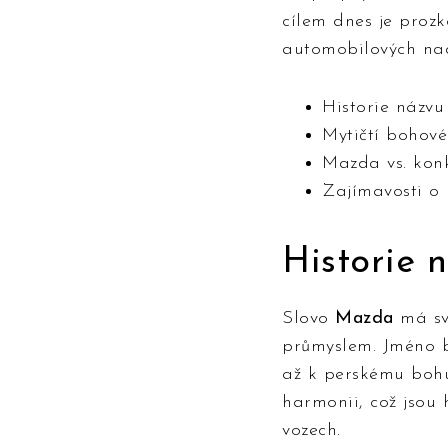
cílem dnes je prozk
automobilových nad
Historie názv
Mytičtí bohov
Mazda vs. kon
Zajímavosti o
Historie
Slovo
Mazda
má své
průmyslem. Jméno by
až k perskému bohu
harmonii, což jsou 
vozech.