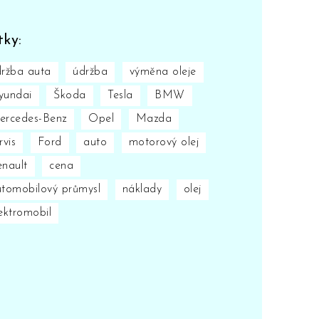
tky:
ržba auta
údržba
výměna oleje
yundai
Škoda
Tesla
BMW
ercedes-Benz
Opel
Mazda
rvis
Ford
auto
motorový olej
nault
cena
tomobilový průmysl
náklady
olej
ektromobil