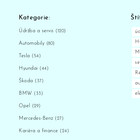
Kategorie:
Ští
Údržba a servis
(120)
úd
H
Automobily
(80)
M
Tesla
(54)
se
Hyundai
(44)
o
Re
Škoda
(37)
au
BMW
el
(33)
Opel
(29)
Mercedes-Benz
(27)
Kariéra a finance
(24)