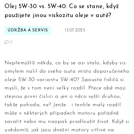
Olej 5W-30 vs. 5W-40: Co se stane, když
použijete jinou viskozitu oleje v autě?
ÚDRŽBA A SERVIS
13.07.2025
0
Nepřemýšlíš někdy, co by se asi stalo, kdyby sis
omylem nalil do svého auta místo doporučeného
oleje 5W-30 variantu 5W-40? Spousta řidičů si
myslí, že v tom není velký rozdíl. Přece obě mají
stejnou první číslici a jen o něco vyšší druhou,
takže pohoda, ne? Jenže... i tenhle malý rozdíl
může v některých případech motoru pořádně
zavařit nebo mu naopak prodloužit život. Když si
uvědomíš, jak jsou dnešní motory citlivé na