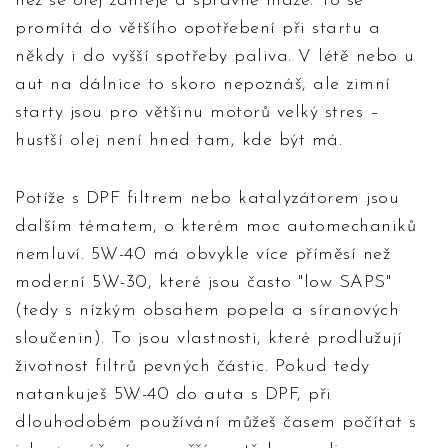
než se olej zahřeje a správně maže. To se
promítá do většího opotřebení při startu a
někdy i do vyšší spotřeby paliva. V létě nebo u
aut na dálnice to skoro nepoznáš, ale zimní
starty jsou pro většinu motorů velký stres –
hustší olej není hned tam, kde být má.
Potíže s DPF filtrem nebo katalyzátorem jsou
dalším tématem, o kterém moc automechaniků
nemluví. 5W-40 má obvykle více příměsí než
moderní 5W-30, které jsou často "low SAPS"
(tedy s nízkým obsahem popela a síranových
sloučenin). To jsou vlastnosti, které prodlužují
životnost filtrů pevných částic. Pokud tedy
natankuješ 5W-40 do auta s DPF, při
dlouhodobém používání můžeš časem počítat s