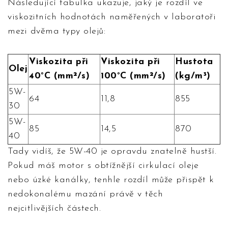
Následující tabulka ukazuje, jaký je rozdíl ve
viskozitních hodnotách naměřených v laboratoři
mezi dvěma typy olejů:
Viskozita při
Viskozita při
Hustota
Olej
40°C (mm²/s)
100°C (mm²/s)
(kg/m³)
5W-
64
11,8
855
30
5W-
85
14,5
870
40
Tady vidíš, že 5W-40 je opravdu znatelně hustší.
Pokud máš motor s obtížnější cirkulací oleje
nebo úzké kanálky, tenhle rozdíl může přispět k
nedokonalému mazání právě v těch
nejcitlivějších částech.