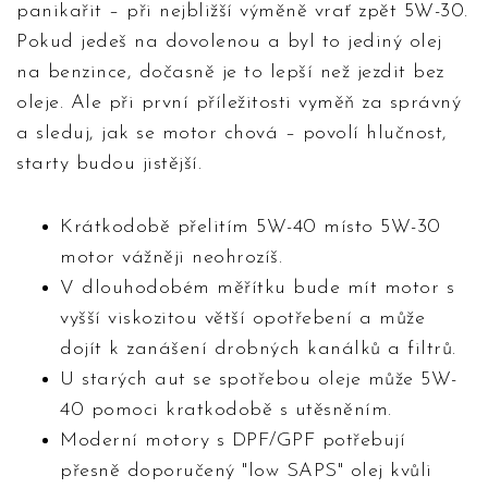
panikařit – při nejbližší výměně vrať zpět 5W-30.
Pokud jedeš na dovolenou a byl to jediný olej
na benzince, dočasně je to lepší než jezdit bez
oleje. Ale při první příležitosti vyměň za správný
a sleduj, jak se motor chová – povolí hlučnost,
starty budou jistější.
Krátkodobě přelitím 5W-40 místo 5W-30
motor vážněji neohrozíš.
V dlouhodobém měřítku bude mít motor s
vyšší viskozitou větší opotřebení a může
dojít k zanášení drobných kanálků a filtrů.
U starých aut se spotřebou oleje může 5W-
40 pomoci kratkodobě s utěsněním.
Moderní motory s DPF/GPF potřebují
přesně doporučený "low SAPS" olej kvůli