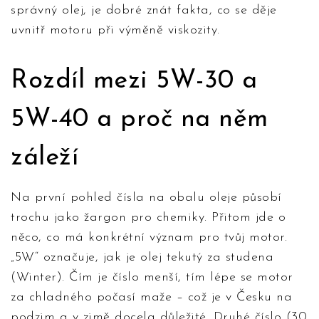
správný olej, je dobré znát fakta, co se děje
uvnitř motoru při výměně viskozity.
Rozdíl mezi 5W-30 a
5W-40 a proč na něm
záleží
Na první pohled čísla na obalu oleje působí
trochu jako žargon pro chemiky. Přitom jde o
něco, co má konkrétní význam pro tvůj motor.
„5W“ označuje, jak je olej tekutý za studena
(Winter). Čím je číslo menší, tím lépe se motor
za chladného počasí maže – což je v Česku na
podzim a v zimě docela důležité. Druhé číslo (30