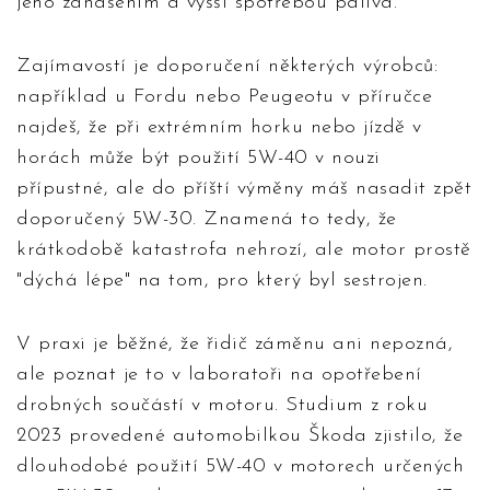
jeho zanášením a vyšší spotřebou paliva.
Zajímavostí je doporučení některých výrobců:
například u Fordu nebo Peugeotu v příručce
najdeš, že při extrémním horku nebo jízdě v
horách může být použití 5W-40 v nouzi
přípustné, ale do příští výměny máš nasadit zpět
doporučený 5W-30. Znamená to tedy, že
krátkodobě katastrofa nehrozí, ale motor prostě
"dýchá lépe" na tom, pro který byl sestrojen.
V praxi je běžné, že řidič záměnu ani nepozná,
ale poznat je to v laboratoři na opotřebení
drobných součástí v motoru. Studium z roku
2023 provedené automobilkou Škoda zjistilo, že
dlouhodobé použití 5W-40 v motorech určených