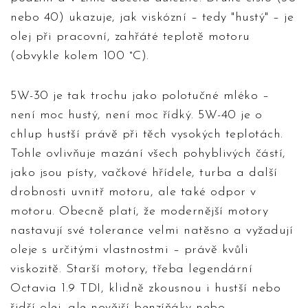
nebo 40) ukazuje, jak viskózní – tedy "hustý" – je
olej při pracovní, zahřáté teplotě motoru
(obvykle kolem 100 °C).
5W-30 je tak trochu jako polotučné mléko –
není moc hustý, není moc řídký. 5W-40 je o
chlup hustší právě při těch vysokých teplotách.
Tohle ovlivňuje mazání všech pohyblivých částí,
jako jsou písty, vačkové hřídele, turba a další
drobnosti uvnitř motoru, ale také odpor v
motoru. Obecně platí, že modernější motory
nastavují své tolerance velmi natěsno a vyžadují
oleje s určitými vlastnostmi – právě kvůli
viskozitě. Starší motory, třeba legendární
Octavia 1.9 TDI, klidně zkousnou i hustší nebo
řidší olej, ale novější benzíňáky nebo