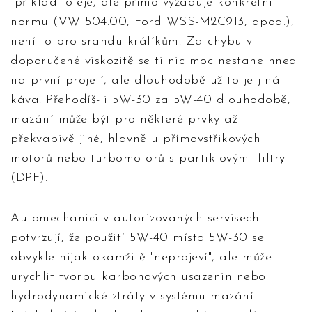
"příklad" oleje, ale přímo vyžaduje konkrétní
normu (VW 504.00, Ford WSS-M2C913, apod.),
není to pro srandu králíkům. Za chybu v
doporučené viskozitě se ti nic moc nestane hned
na první projetí, ale dlouhodobě už to je jiná
káva. Přehodíš-li 5W-30 za 5W-40 dlouhodobě,
mazání může být pro některé prvky až
překvapivě jiné, hlavně u přímovstřikových
motorů nebo turbomotorů s partiklovými filtry
(DPF).
Automechanici v autorizovaných servisech
potvrzují, že použití 5W-40 místo 5W-30 se
obvykle nijak okamžitě "neprojeví", ale může
urychlit tvorbu karbonových usazenin nebo
hydrodynamické ztráty v systému mazání.