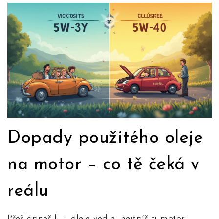
Dopady použitého oleje
na motor – co tě čeká v
reálu
Přešlápneš-li u oleje vedle, nejspíš ti motor