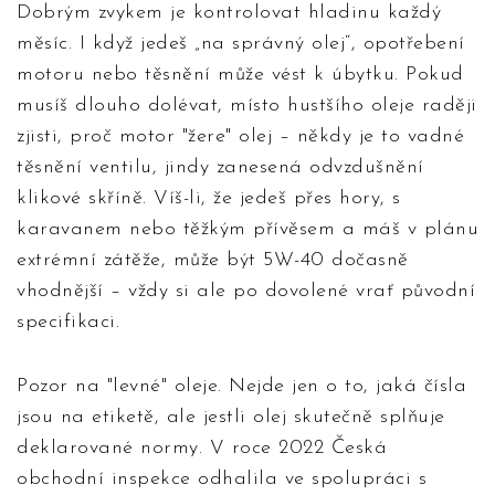
Dobrým zvykem je kontrolovat hladinu každý
měsíc. I když jedeš „na správný olej“, opotřebení
motoru nebo těsnění může vést k úbytku. Pokud
musíš dlouho dolévat, místo hustšího oleje raději
zjisti, proč motor "žere" olej – někdy je to vadné
těsnění ventilu, jindy zanesená odvzdušnění
klikové skříně. Víš-li, že jedeš přes hory, s
karavanem nebo těžkým přívěsem a máš v plánu
extrémní zátěže, může být 5W-40 dočasně
vhodnější – vždy si ale po dovolené vrať původní
specifikaci.
Pozor na "levné" oleje. Nejde jen o to, jaká čísla
jsou na etiketě, ale jestli olej skutečně splňuje
deklarované normy. V roce 2022 Česká
obchodní inspekce odhalila ve spolupráci s