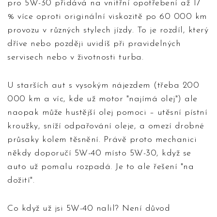
pro 5W-30 přidává na vnitřní opotřebení až 17
% více oproti originální viskozitě po 60 000 km
provozu v různých stylech jízdy. To je rozdíl, který
dříve nebo později uvidíš při pravidelných
servisech nebo v životnosti turba.
U starších aut s vysokým nájezdem (třeba 200
000 km a víc, kde už motor "najímá olej") ale
naopak může hustější olej pomoci – utěsní pístní
kroužky, sníží odpařování oleje, a omezí drobné
průsaky kolem těsnění. Právě proto mechanici
někdy doporučí 5W-40 místo 5W-30, když se
auto už pomalu rozpadá. Je to ale řešení "na
dožití".
Co když už jsi 5W-40 nalil? Není důvod