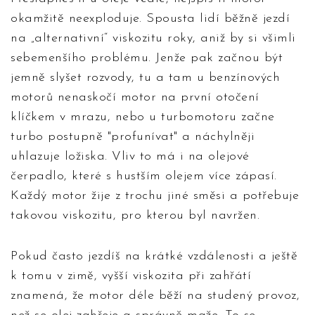
okamžitě neexploduje. Spousta lidí běžně jezdí
na „alternativní“ viskozitu roky, aniž by si všimli
sebemenšího problému. Jenže pak začnou být
jemně slyšet rozvody, tu a tam u benzínových
motorů nenaskočí motor na první otočení
klíčkem v mrazu, nebo u turbomotoru začne
turbo postupně "profunívat" a náchylněji
uhlazuje ložiska. Vliv to má i na olejové
čerpadlo, které s hustším olejem více zápasí.
Každý motor žije z trochu jiné směsi a potřebuje
takovou viskozitu, pro kterou byl navržen.
Pokud často jezdíš na krátké vzdálenosti a ještě
k tomu v zimě, vyšší viskozita při zahřátí
znamená, že motor déle běží na studený provoz,