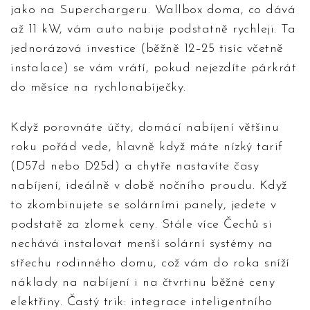
jako na Superchargeru. Wallbox doma, co dává
až 11 kW, vám auto nabije podstatně rychleji. Ta
jednorázová investice (běžně 12–25 tisíc včetně
instalace) se vám vrátí, pokud nejezdíte párkrát
do měsíce na rychlonabíječky.
Když porovnáte účty, domácí nabíjení většinu
roku pořád vede, hlavně když máte nízký tarif
(D57d nebo D25d) a chytře nastavíte časy
nabíjení, ideálně v době nočního proudu. Když
to zkombinujete se solárními panely, jedete v
podstatě za zlomek ceny. Stále více Čechů si
nechává instalovat menší solární systémy na
střechu rodinného domu, což vám do roka sníží
náklady na nabíjení i na čtvrtinu běžné ceny
elektřiny. Častý trik: integrace inteligentního