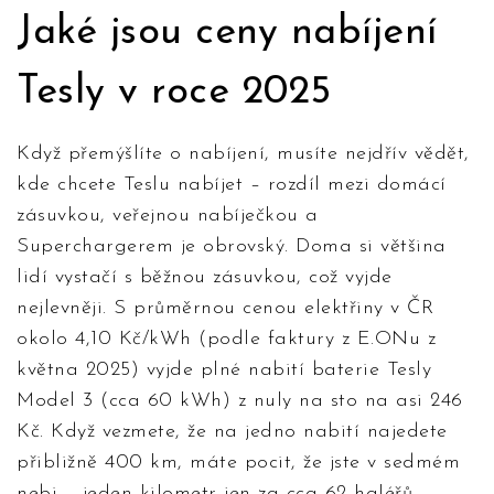
Jaké jsou ceny nabíjení
Tesly v roce 2025
Když přemýšlíte o nabíjení, musíte nejdřív vědět,
kde chcete Teslu nabíjet – rozdíl mezi domácí
zásuvkou, veřejnou nabíječkou a
Superchargerem je obrovský. Doma si většina
lidí vystačí s běžnou zásuvkou, což vyjde
nejlevněji. S průměrnou cenou elektřiny v ČR
okolo 4,10 Kč/kWh (podle faktury z E.ONu z
května 2025) vyjde plné nabití baterie Tesly
Model 3 (cca 60 kWh) z nuly na sto na asi 246
Kč. Když vezmete, že na jedno nabití najedete
přibližně 400 km, máte pocit, že jste v sedmém
nebi – jeden kilometr jen za cca 62 haléřů.