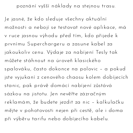
poznání vyšší náklady na stejnou trasu.
Je jasné, že kdo sleduje všechny aktuální
možnosti a nebojí se testovat nové aplikace, má
v ruce jasnou výhodu před tím, kdo přijede k
prvnímu Superchargeru a zasune kabel za
jakoukoliv cenu. Výdaje za nabíjení Tesly tak
můžete stáhnout na úroveň klasického
spalováku, často dokonce na polovic – a pokud
jste vyjukaní z cenového chaosu kolem dobíjecích
stanic, pak právě domácí nabíjení zůstává
sázkou na jistotu. Jen nevěřte zázračným
reklamám, že budete jezdit za nic – kalkulačku
mějte v pohotovosti nejen při cestě, ale i doma
při výběru tarifu nebo dobíjecího kabelu.