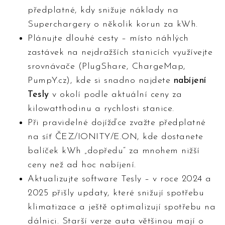
předplatné, kdy snižuje náklady na
Superchargery o několik korun za kWh.
Plánujte dlouhé cesty – místo náhlých
zastávek na nejdražších stanicích využívejte
srovnávače (PlugShare, ChargeMap,
PumpY.cz), kde si snadno najdete
nabíjení
Tesly
v okolí podle aktuální ceny za
kilowatthodinu a rychlosti stanice.
Při pravidelné dojížďce zvažte předplatné
na síť ČEZ/IONITY/E.ON, kde dostanete
balíček kWh „dopředu“ za mnohem nižší
ceny než ad hoc nabíjení.
Aktualizujte software Tesly – v roce 2024 a
2025 přišly updaty, které snižují spotřebu
klimatizace a ještě optimalizují spotřebu na
dálnici. Starší verze auta většinou mají o