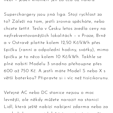
Superchargery jsou jiná liga. Stojí rychlost za
to? Záleží na tom, jestli zrovna spěcháte, nebo
chcete šetřit. Tesla v Česku letos zvedla ceny na
nejfrekventovanějších lokalitách – v Praze, Brně
a v Ostravě platíte kolem 12,50 Kč/kWh přes
špičku (ranní a odpolední hodiny, svátky), mimo
špičku je to něco kolem 10 Kč/kWh. Takhle se
plné nabití Modelu 3 snadno přehoupne přes
600 až 750 Kč. A jestli máte Model S nebo X s
větší baterkou? Připravte si i víc než tisícikorunu.
Veřejné AC nebo DC stanice nejsou o moc
levnější, ale někdy můžete narazit na stanicí
Lidl, která ještě nabízí nabíjení zdarma nebo za