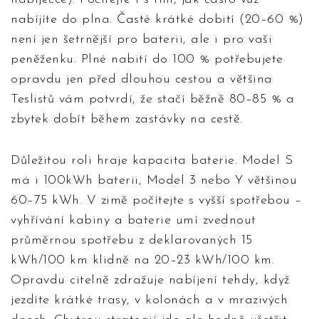
nabíjíte do plna. Časté krátké dobití (20–60 %)
není jen šetrnější pro baterii, ale i pro vaši
peněženku. Plné nabití do 100 % potřebujete
opravdu jen před dlouhou cestou a většina
Teslistů vám potvrdí, že stačí běžně 80–85 % a
zbytek dobít během zastávky na cestě.
Důležitou roli hraje kapacita baterie. Model S
má i 100kWh baterii, Model 3 nebo Y většinou
60–75 kWh. V zimě počítejte s vyšší spotřebou –
vyhřívání kabiny a baterie umí zvednout
průměrnou spotřebu z deklarovaných 15
kWh/100 km klidně na 20–23 kWh/100 km.
Opravdu citelně zdražuje nabíjení tehdy, když
jezdíte krátké trasy, v kolonách a v mrazivých