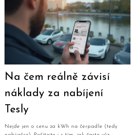
Na čem reálně závisí
náklady za nabíjení
Tesly
Nejde jen o cenu za kWh na čerpadle (tedy
nabíječce). Počítejte i s tím, jak často vůz