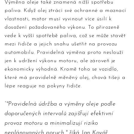
Výměna oleje také znamená nižší spotřebu
paliva. Když olej ztrácí své ochranné a maznací
vlastnosti, motor musí vyvinout více úsilí k
dosažení požadovaného výkonu. To přirozeně
vede k vyšší spotřebě paliva, což se může stavět
mezi řidiče a jejich snahu ušetřit na provozu
automobilu. Pravidelná výměna proto neslouží
jen k udržení výkonu motoru, ale zároveň je
ekonomicky výhodná. Kromě toho se vozidlo,
které má pravidelně měněný olej, chová tišeji a
lépe reaguje na pokyny řidiče.
"Pravidelná údržba a výměny oleje podle
doporučených intervalů zajišťují efektivní
provoz motoru a minimalizují riziko
neplánovaných poruch," říká Jan Kovář,