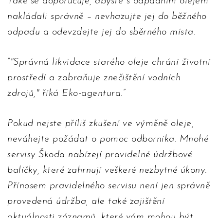
Také se doporučuje, abyste s odpadním olejem
nakládali správně – nevhazujte jej do běžného
odpadu a odevzdejte jej do sběrného místa.
"Správná likvidace starého oleje chrání životní
prostředí a zabraňuje znečištění vodních
zdrojů," říká Eko-agentura.
Pokud nejste příliš zkušení ve výměně oleje,
neváhejte požádat o pomoc odborníka. Mnohé
servisy Škoda nabízejí pravidelné údržbové
balíčky, které zahrnují veškeré nezbytné úkony.
Přínosem pravidelného servisu není jen správně
provedená údržba, ale také zajištění
aktuálnosti záznamů, které vám mohou být