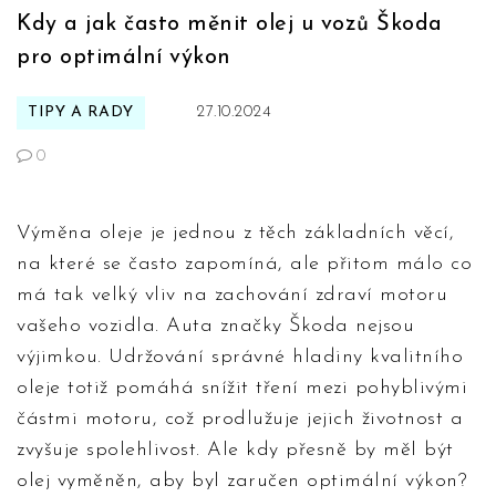
Kdy a jak často měnit olej u vozů Škoda
pro optimální výkon
TIPY A RADY
27.10.2024
0
Výměna oleje je jednou z těch základních věcí,
na které se často zapomíná, ale přitom málo co
má tak velký vliv na zachování zdraví motoru
vašeho vozidla. Auta značky Škoda nejsou
výjimkou. Udržování správné hladiny kvalitního
oleje totiž pomáhá snížit tření mezi pohyblivými
částmi motoru, což prodlužuje jejich životnost a
zvyšuje spolehlivost. Ale kdy přesně by měl být
olej vyměněn, aby byl zaručen optimální výkon?