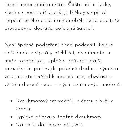
řazení nebo zpomalování. Často jde o zvuky,
které se postupně zhoršují. Někdy se přidá
třepání celého auta na volnoběh nebo pocit, že
převodovka dostává pořádně zabrat.
Není špatné podezření hned podcenit. Pokud
totiž budete signály přehlížet, dvouhmota se
může rozpadnout úplně a způsobit další
poruchy. To pak vyjde pekelně draho – výměna
většinou stojí několik desítek tisíc, obzvlášť u
větších dieselů nebo silných benzinových motorů.
Dvouhmotový setrvačník: k čemu slouží v
Opelu
Typické příznaky špatné dvouhmoty
Na co si dát pozor při jízdě