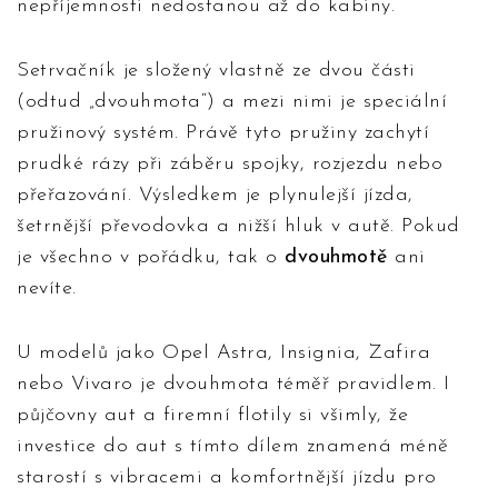
nepříjemnosti nedostanou až do kabiny.
Setrvačník je složený vlastně ze dvou části
(odtud „dvouhmota“) a mezi nimi je speciální
pružinový systém. Právě tyto pružiny zachytí
prudké rázy při záběru spojky, rozjezdu nebo
přeřazování. Výsledkem je plynulejší jízda,
šetrnější převodovka a nižší hluk v autě. Pokud
je všechno v pořádku, tak o
dvouhmotě
ani
nevíte.
U modelů jako Opel Astra, Insignia, Zafira
nebo Vivaro je dvouhmota téměř pravidlem. I
půjčovny aut a firemní flotily si všimly, že
investice do aut s tímto dílem znamená méně
starostí s vibracemi a komfortnější jízdu pro