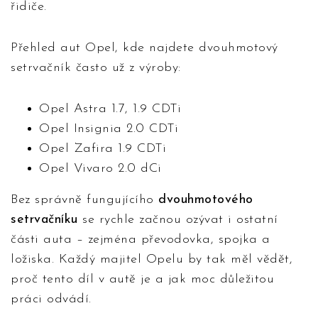
řidiče.
Přehled aut Opel, kde najdete dvouhmotový
setrvačník často už z výroby:
Opel Astra 1.7, 1.9 CDTi
Opel Insignia 2.0 CDTi
Opel Zafira 1.9 CDTi
Opel Vivaro 2.0 dCi
Bez správně fungujícího
dvouhmotového
setrvačníku
se rychle začnou ozývat i ostatní
části auta – zejména převodovka, spojka a
ložiska. Každý majitel Opelu by tak měl vědět,
proč tento díl v autě je a jak moc důležitou
práci odvádí.