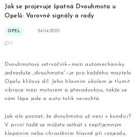
Jak se projevuje špatná Dvouhmota u
Opelů: Varovné signály a rady
OPEL
24.04.2025
0
Dvouhmotový setrvačník—mezi automechaniky
jednoduše „dvouhmota“—je pro každého majitele
Opelu klíčový díl. Jeho hlavním úkolem je tlumit
vibrace mezi motorem a převodovkou, takže se
vám lépe jede a auto tolik nerachtá.
Jak ale poznat, že dvouhmota už není v kondici?
V první řadě se můžete setkat s nepříjemným
klepáním nebo chrastěním hlavně při rozjezdu,