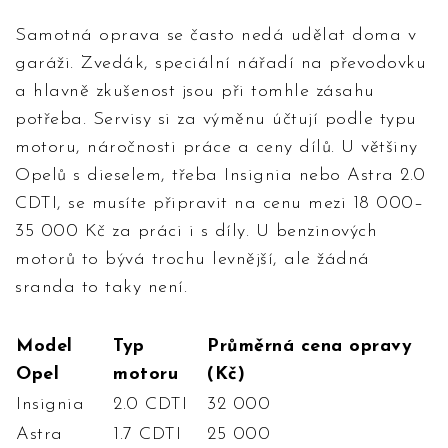
Samotná oprava se často nedá udělat doma v
garáži. Zvedák, speciální nářadí na převodovku
a hlavně zkušenost jsou při tomhle zásahu
potřeba. Servisy si za výměnu účtují podle typu
motoru, náročnosti práce a ceny dílů. U většiny
Opelů s dieselem, třeba Insignia nebo Astra 2.0
CDTI, se musíte připravit na cenu mezi 18 000–
35 000 Kč za práci i s díly. U benzinových
motorů to bývá trochu levnější, ale žádná
sranda to taky není.
Model
Typ
Průměrná cena opravy
Opel
motoru
(Kč)
Insignia
2.0 CDTI
32 000
Astra
1.7 CDTI
25 000