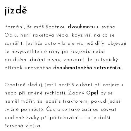
jízdě
Poznání, že máš špatnou
dvouhmotu
u svého
Oplu, není raketová věda, když víš, na co se
zaměřit. Jestliže auto vibruje víc než dřív, objevují
se nevysvětlitelné rány při rozjezdu nebo
prudkém ubrání plynu, zpozorni. Je to typický
příznak unaveného
dvouhmotového setrvačníku
.
Opatrně sleduj, jestli necítíš cukání při rozjezdu
nebo při změně rychlosti. Žádný
Opel
by se
neměl tvářit, že jedeš s traktorem, pokud jedeš
svižně po městě. Často se také začnou ozývat
podivné zvuky při přeřazování – to je další
červená vlajka.