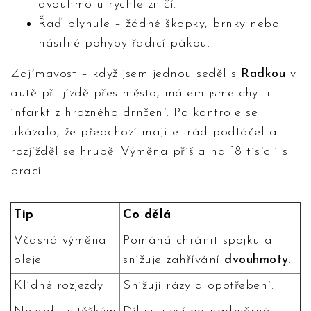
dvouhmotu rychle zničí.
Řaď plynule – žádné škopky, brnky nebo
násilné pohyby řadicí pákou.
Zajímavost – když jsem jednou seděl s
Radkou
v
autě při jízdě přes město, málem jsme chytli
infarkt z hrozného drnčení. Po kontrole se
ukázalo, že předchozí majitel rád podtáčel a
rozjížděl se hrubě. Výměna přišla na 18 tisíc i s
prací.
Tip
Co dělá
Včasná výměna
Pomáhá chránit spojku a
oleje
snižuje zahřívání
dvouhmoty
.
Klidné rozjezdy
Snižují rázy a opotřebení.