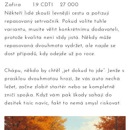
Zafira
1.9 CDTI
27 000
Někteří lidé zkouší levnější cestu a pořizují
repasovaný setrvačník. Pokud volíte tuhle
variantu, musíte věřit konkrétnímu dodavateli,
protože kvalita není vždy jistá. Někdy může
repasovaná dvouhmota vydržet, ale najde se
dost případů, kdy odejde už po roce.
Chápu, někdo by chtěl „jet dokud to jde“. Jenže s
prasklou dvouhmotou hrozí, že vás auto nechá
ležet, začne zlobit startér nebo se kompletně
zničí spojka. Když vám pak škody sahají do
desítek tisíc navíc, fakt to nemá smysl riskovat.