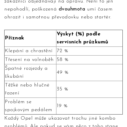
zákazníci objednávají na opravu. Není to jen
nepohodlí, poškozená
dvouhmota
umí časem
ohrozit i samotnou převodovku nebo startér.
Výskyt (%) podle
Příznak
servisních průzkumů
Klepání a chrastění
72 %
Třesení na volnoběh
58 %
Špatné rozjezdy a
49 %
škubání
Těžké nebo hlučné
35 %
řazení
Problém se
19 %
spojkovým pedálem
Každý Opel může ukazovat trochu jiné kombo
problémů. Ale pokud se vám něco z toho stane,