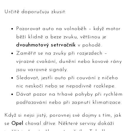
Určitě doporučuju zkusit:
Pozorovat auto na volnoběh – když motor
běží klidně a beze zvuku, většinou je
dvouhmotový setrvačník
v pohodě.
Zaměřit se na zvuky při rozjezdech –
výrazné cvakání, dunění nebo kovové rány
jsou varovné signály.
Sledovat, jestli auto při couvání z ničeho
nic neskočí nebo se nepodivně rozklepe.
Dávat pozor na trhavé pohyby při rychlém
podřazování nebo při zapnutí klimatizace.
Když si nejsi jistý, porovnej své dojmy s tím, jak
se
Opel
choval dříve. Některé servisy dokáží