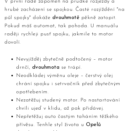
V první řadě zapomeň na prudké rozjezdy a
hrubé zacházení se spojkou. Časté rozjíždění "na
půl spojky" dokáže
dvouhmotě
pěkně zatopit.
Pokud máš automat, tak pohoda. U manuálu
raději rychleji pusť spojku, jakmile to motor
dovolí.
Nevyjížděj zbytečně podtočený – motor
drnčí,
dvouhmota
se trápí.
Neodkládej výměnu oleje – čerstvý olej
chrání spojku i setrvačník před zbytečným
opotřebením.
Nezatěžuj studený motor. Po nastartování
chvíli ujeď v klidu, až pak přidávej.
Nepřetěžuj auto častým taháním těžkého
přívěsu. Tenhle styl života u
Opelů