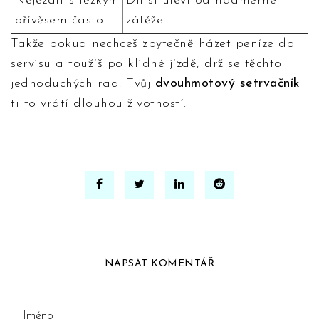
Nejezdit s těžkým
Díl si uleví od nadměrné
přívěsem často
zátěže.
Takže pokud nechceš zbytečně házet peníze do
servisu a toužíš po klidné jízdě, drž se těchto
jednoduchých rad. Tvůj
dvouhmotový setrvačník
ti to vrátí dlouhou životností.
NAPSAT KOMENTÁŘ