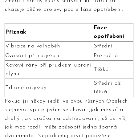
změřit i přesný vůle v setrvačníku. Tabulka
ukazuje běžné projevy podle fáze opotřebení:
Fáze
Příznak
opotřebení
Vibrace na volnoběh
Střední
Cvakání při rozjezdu
Pokročilá
Kovové rány při prudkém ubrání
Těžká
plynu
Střední až
Trhané rozjezdy
těžká
Pokud jsi někdy seděl ve dvou různých Opelech
stejného typu a jeden se choval „jak máslo“ a
druhý „jak pračka na odstřeďování“, už asi víš,
jak moc rozdíl může způsobit jedna špatná
dvouhmota. Nepodceňuj první podezřelé