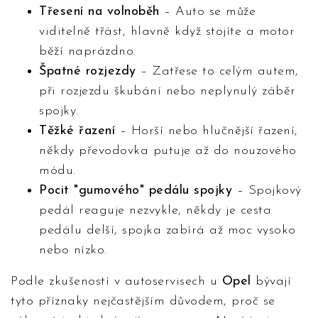
Třesení na volnoběh
– Auto se může
viditelně třást, hlavně když stojíte a motor
běží naprázdno.
Špatné rozjezdy
– Zatřese to celým autem,
při rozjezdu škubání nebo neplynulý záběr
spojky.
Těžké řazení
– Horší nebo hlučnější řazení,
někdy převodovka putuje až do nouzového
módu.
Pocit "gumového" pedálu spojky
– Spojkový
pedál reaguje nezvykle, někdy je cesta
pedálu delší, spojka zabírá až moc vysoko
nebo nízko.
Podle zkušeností v autoservisech u
Opel
bývají
tyto příznaky nejčastějším důvodem, proč se