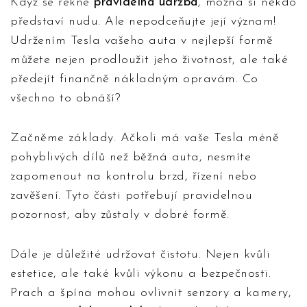
Když se řekne
pravidelná údržba
, možná si někdo
představí nudu. Ale nepodceňujte její význam!
Udržením Tesla vašeho auta v nejlepší formě
můžete nejen prodloužit jeho životnost, ale také
předejít finančně nákladným opravám. Co
všechno to obnáší?
Začněme základy. Ačkoli má vaše Tesla méně
pohyblivých dílů než běžná auta, nesmíte
zapomenout na kontrolu brzd, řízení nebo
zavěšení. Tyto části potřebují pravidelnou
pozornost, aby zůstaly v dobré formě.
Dále je důležité udržovat čistotu. Nejen kvůli
estetice, ale také kvůli výkonu a bezpečnosti.
Prach a špína mohou ovlivnit senzory a kamery,