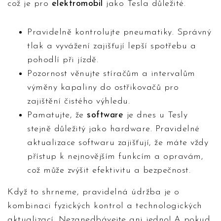
což je pro
elektromobil
jako Tesla důležité.
Pravidelně kontrolujte pneumatiky. Správný
tlak a vyvážení zajišťují lepší spotřebu a
pohodlí při jízdě.
Pozornost věnujte stíračům a intervalům
výměny kapaliny do ostřikovačů pro
zajištění čistého výhledu.
Pamatujte, že
software
je dnes u Tesly
stejně důležitý jako hardware. Pravidelné
aktualizace softwaru zajišťují, že máte vždy
přístup k nejnovějším funkcím a opravám,
což může zvýšit efektivitu a bezpečnost.
Když to shrneme, pravidelná údržba je o
kombinaci fyzických kontrol a technologických
aktualizací. Nezanedbávejte ani jedno! A pokud