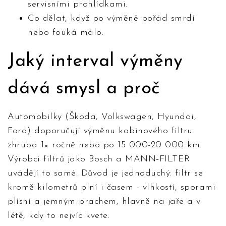
servisními prohlídkami.
Co dělat, když po výměně pořád smrdí
nebo fouká málo.
Jaký interval výměny
dává smysl a proč
Automobilky (Škoda, Volkswagen, Hyundai,
Ford) doporučují výměnu kabinového filtru
zhruba 1× ročně nebo po 15 000-20 000 km.
Výrobci filtrů jako Bosch a MANN‑FILTER
uvádějí to samé. Důvod je jednoduchý: filtr se
kromě kilometrů plní i časem - vlhkostí, sporami
plísní a jemným prachem, hlavně na jaře a v
létě, kdy to nejvíc kvete.