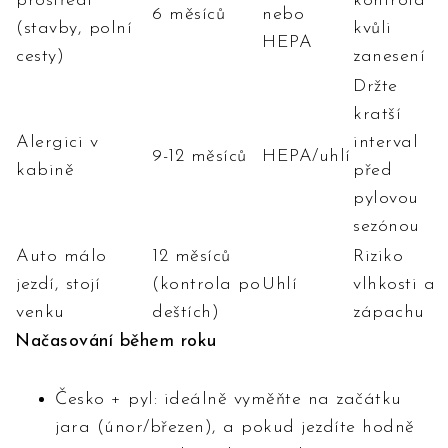
prostředí
kontrola
6 měsíců
nebo
(stavby, polní
kvůli
HEPA
cesty)
zanesení
Držte
kratší
Alergici v
interval
9-12 měsíců
HEPA/uhlí
kabině
před
pylovou
sezónou
Auto málo
12 měsíců
Riziko
jezdí, stojí
(kontrola po
Uhlí
vlhkosti a
venku
deštích)
zápachu
Načasování během roku
Česko + pyl: ideálně vyměňte na začátku
jara (únor/březen), a pokud jezdíte hodně