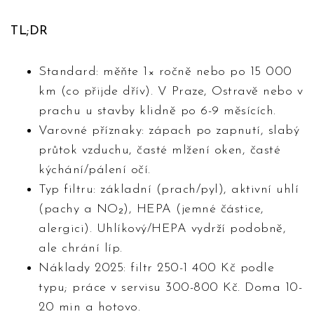
TL;DR
Standard: měňte 1× ročně nebo po 15 000
km (co přijde dřív). V Praze, Ostravě nebo v
prachu u stavby klidně po 6-9 měsících.
Varovné příznaky: zápach po zapnutí, slabý
průtok vzduchu, časté mlžení oken, časté
kýchání/pálení očí.
Typ filtru: základní (prach/pyl), aktivní uhlí
(pachy a NO₂), HEPA (jemné částice,
alergici). Uhlíkový/HEPA vydrží podobně,
ale chrání líp.
Náklady 2025: filtr 250-1 400 Kč podle
typu; práce v servisu 300-800 Kč. Doma 10-
20 min a hotovo.