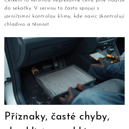
Celkem to většinou nepřesáhne cenu plné nádrže
do sekačky. V servisu to často spojují s
jarní/zimní kontrolou klimy, kde navíc zkontrolují
chladivo a těsnost.
Příznaky, časté chyby,