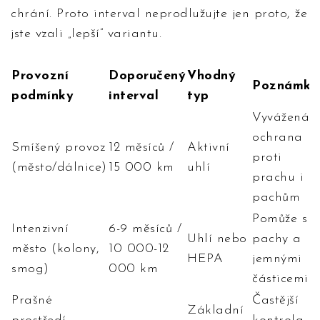
chrání. Proto interval neprodlužujte jen proto, že
jste vzali „lepší” variantu.
Provozní
Doporučený
Vhodný
Poznámka
podmínky
interval
typ
Vyvážená
ochrana
Smíšený provoz
12 měsíců /
Aktivní
proti
(město/dálnice)
15 000 km
uhlí
prachu i
pachům
Pomůže s
Intenzivní
6-9 měsíců /
Uhlí nebo
pachy a
město (kolony,
10 000-12
HEPA
jemnými
smog)
000 km
částicemi
Prašné
Častější
Základní