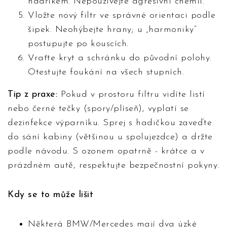
hadříkem. Nepoužívejte agresivní chemii.
Vložte nový filtr ve správné orientaci podle
šipek. Neohýbejte hrany; u „harmoniky“
postupujte po kouscích.
Vraťte kryt a schránku do původní polohy.
Otestujte foukání na všech stupních.
Tip z praxe:
Pokud v prostoru filtru vidíte listí
nebo černé tečky (spory/plíseň), vyplatí se
dezinfekce výparníku. Sprej s hadičkou zaveďte
do sání kabiny (většinou u spolujezdce) a držte
podle návodu. S ozonem opatrně - krátce a v
prázdném autě, respektujte bezpečnostní pokyny.
Kdy se to může lišit
Některá BMW/Mercedes mají dva úzké