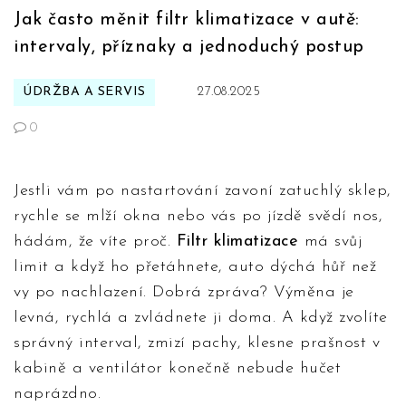
Jak často měnit filtr klimatizace v autě:
intervaly, příznaky a jednoduchý postup
ÚDRŽBA A SERVIS
27.08.2025
0
Jestli vám po nastartování zavoní zatuchlý sklep,
rychle se mlží okna nebo vás po jízdě svědí nos,
hádám, že víte proč.
Filtr klimatizace
má svůj
limit a když ho přetáhnete, auto dýchá hůř než
vy po nachlazení. Dobrá zpráva? Výměna je
levná, rychlá a zvládnete ji doma. A když zvolíte
správný interval, zmizí pachy, klesne prašnost v
kabině a ventilátor konečně nebude hučet
naprázdno.