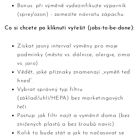
Bonus: při výměně vydezinfikujte výparník
(sprej/ozon) - zamezíte návratu zápachu.
Co si chcete po kliknutí vyřešit (jobs-to-be-done):
Získat jasný interval výměny pro moje
podmínky (město vs. dálnice, alergie, zima
vs. jaro).
Vědět, jaké příznaky znamenají „vyměň teď
hned”.
Vybrat správný typ filtru
(základ/uhlí/HEPA) bez marketingových
řečí.
Postup: jak filtr najít a vyměnit doma (bez
zničených plastů a bez šroubů navíc).
Kolik to bude stát a jak to načasovat se