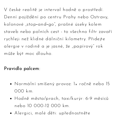
V české realitě je interval hodně o prostředí.
Denní pojíždění po centru Prahy nebo Ostravy,
kolonové „stop‑and‑go”, prašné úseky kolem
staveb nebo polních cest - to všechno filtr zavaří
rychleji než klidné dálniční kilometry. Přidejte
alergie v rodině a je jasné, že „papírový” rok
může být moc dlouho.
Pravidlo palcem:
Normální smíšený provoz: 1× ročně nebo 15
000 km.
Hodně města/prach, taxi/kurýr: 6-9 měsíců
nebo 10 000-12 000 km.
Alergici, malé děti: upřednostněte