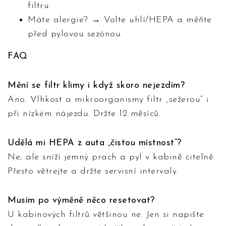
filtru.
Máte alergie? → Volte uhlí/HEPA a měňte
před pylovou sezónou.
FAQ
Mění se filtr klimy i když skoro nejezdím?
Ano. Vlhkost a mikroorganismy filtr „sežerou“ i
při nízkém nájezdu. Držte 12 měsíců.
Udělá mi HEPA z auta „čistou místnost“?
Ne, ale sníží jemný prach a pyl v kabině citelně.
Přesto větrejte a držte servisní intervaly.
Musím po výměně něco resetovat?
U kabinových filtrů většinou ne. Jen si napište