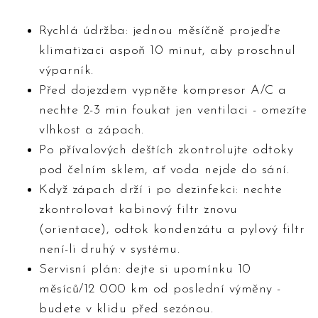
Rychlá údržba: jednou měsíčně projeďte
klimatizaci aspoň 10 minut, aby proschnul
výparník.
Před dojezdem vypněte kompresor A/C a
nechte 2-3 min foukat jen ventilaci - omezíte
vlhkost a zápach.
Po přívalových deštích zkontrolujte odtoky
pod čelním sklem, ať voda nejde do sání.
Když zápach drží i po dezinfekci: nechte
zkontrolovat kabinový filtr znovu
(orientace), odtok kondenzátu a pylový filtr
není-li druhý v systému.
Servisní plán: dejte si upomínku 10
měsíců/12 000 km od poslední výměny -
budete v klidu před sezónou.