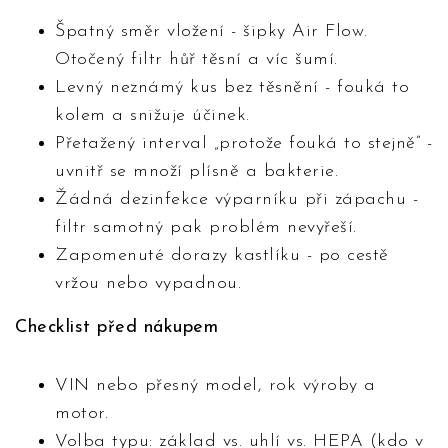
Špatný směr vložení - šipky Air Flow.
Otočený filtr hůř těsní a víc šumí.
Levný neznámý kus bez těsnění - fouká to
kolem a snižuje účinek.
Přetažený interval „protože fouká to stejně” -
uvnitř se množí plísně a bakterie.
Žádná dezinfekce výparníku při zápachu -
filtr samotný pak problém nevyřeší.
Zapomenuté dorazy kastlíku - po cestě
vržou nebo vypadnou.
Checklist před nákupem
VIN nebo přesný model, rok výroby a
motor.
Volba typu: základ vs. uhlí vs. HEPA (kdo v