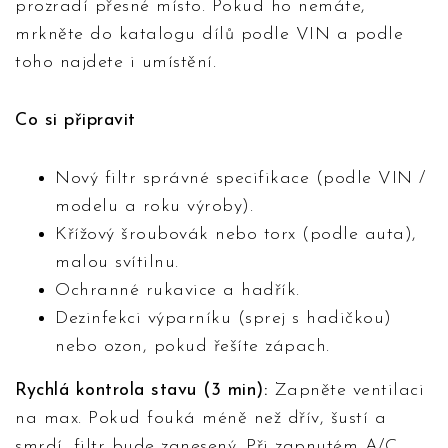
prozradí přesné místo. Pokud ho nemáte,
mrkněte do katalogu dílů podle VIN a podle
toho najdete i umístění.
Co si připravit
Nový filtr správné specifikace (podle VIN /
modelu a roku výroby).
Křížový šroubovák nebo torx (podle auta),
malou svítilnu.
Ochranné rukavice a hadřík.
Dezinfekci výparníku (sprej s hadičkou)
nebo ozon, pokud řešíte zápach.
Rychlá kontrola stavu (3 min):
Zapněte ventilaci
na max. Pokud fouká méně než dřív, šustí a
smrdí, filtr bude zanesený. Při zapnutém A/C