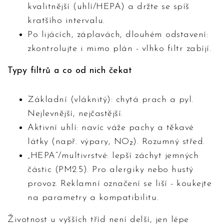
kvalitnější (uhlí/HEPA) a držte se spíš
kratšího intervalu.
Po lijácích, záplavách, dlouhém odstavení:
zkontrolujte i mimo plán - vlhko filtr zabíjí.
Typy filtrů a co od nich čekat
Základní (vláknitý): chytá prach a pyl.
Nejlevnější, nejčastější.
Aktivní uhlí: navíc váže pachy a těkavé
látky (např. výpary, NO₂). Rozumný střed.
„HEPA“/multivrstvé: lepší záchyt jemných
částic (PM2.5). Pro alergiky nebo hustý
provoz. Reklamní označení se liší - koukejte
na parametry a kompatibilitu.
Životnost u vyšších tříd není delší, jen lépe