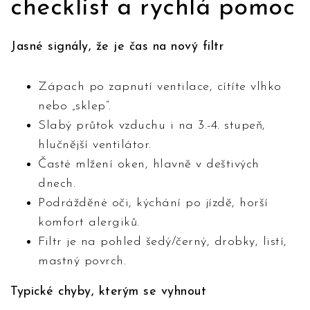
checklist a rychlá pomoc
Jasné signály, že je čas na nový filtr
Zápach po zapnutí ventilace, cítíte vlhko
nebo „sklep”.
Slabý průtok vzduchu i na 3.-4. stupeň,
hlučnější ventilátor.
Časté mlžení oken, hlavně v deštivých
dnech.
Podrážděné oči, kýchání po jízdě, horší
komfort alergiků.
Filtr je na pohled šedý/černý, drobky, listí,
mastný povrch.
Typické chyby, kterým se vyhnout