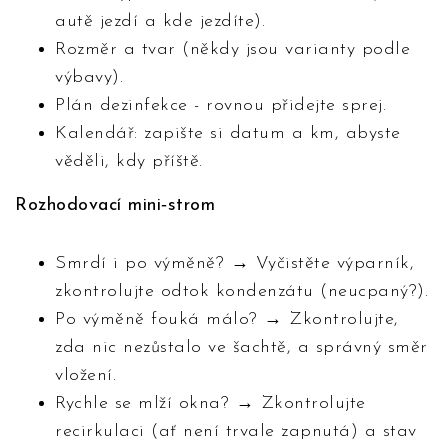
autě jezdí a kde jezdíte).
Rozměr a tvar (někdy jsou varianty podle
výbavy).
Plán dezinfekce - rovnou přidejte sprej.
Kalendář: zapište si datum a km, abyste
věděli, kdy příště.
Rozhodovací mini‑strom
Smrdí i po výměně? → Vyčistěte výparník,
zkontrolujte odtok kondenzátu (neucpaný?).
Po výměně fouká málo? → Zkontrolujte,
zda nic nezůstalo ve šachtě, a správný směr
vložení.
Rychle se mlží okna? → Zkontrolujte
recirkulaci (ať není trvale zapnutá) a stav