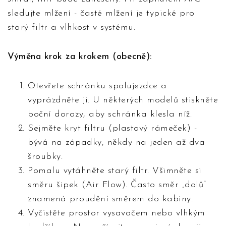
sledujte mlžení - časté mlžení je typické pro
starý filtr a vlhkost v systému.
Výměna krok za krokem (obecně):
Otevřete schránku spolujezdce a
vyprázdněte ji. U některých modelů stiskněte
boční dorazy, aby schránka klesla níž.
Sejměte kryt filtru (plastový rámeček) -
bývá na západky, někdy na jeden až dva
šroubky.
Pomalu vytáhněte starý filtr. Všimněte si
směru šipek (Air Flow). Často směr „dolů“
znamená proudění směrem do kabiny.
Vyčistěte prostor vysavačem nebo vlhkým