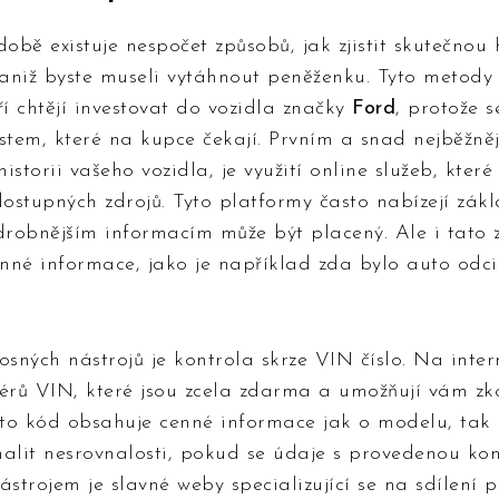
obě existuje nespočet způsobů, jak zjistit skutečnou h
aniž byste museli vytáhnout peněženku. Tyto metody 
ří chtějí investovat do vozidla značky
Ford
, protože 
tem, které na kupce čekají. Prvním a snad nejběžně
historii vašeho vozidla, je využití online služeb, které
dostupných zdrojů. Tyto platformy často nabízejí zák
drobnějším informacím může být placený. Ale i tato 
nné informace, jako je například zda bylo auto od
osných nástrojů je kontrola skrze VIN číslo. Na intern
dérů VIN, které jsou zcela zdarma a umožňují vám zk
ento kód obsahuje cenné informace jak o modelu, tak
alit nesrovnalosti, pokud se údaje s provedenou kon
strojem je slavné weby specializující se na sdílení 