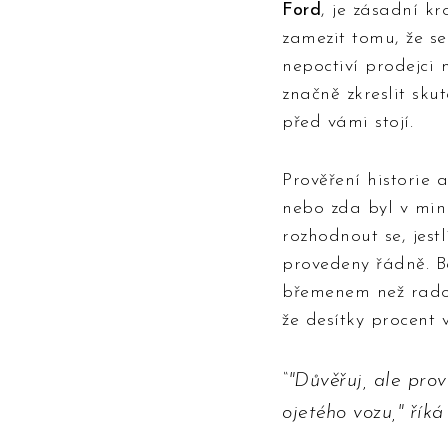
Ford
, je zásadní k
zamezit tomu, že s
nepoctiví prodejci 
značně zkreslit skut
před vámi stojí.
Prověření historie 
nebo zda byl v min
rozhodnout se, jest
provedeny řádně. Be
břemenem než rados
že desítky procent
"Důvěřuj, ale prov
ojetého vozu," řík