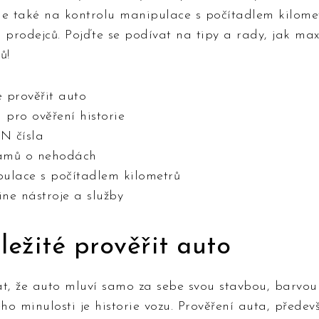
 také na kontrolu manipulace s počítadlem kilomet
h prodejců. Pojďte se podívat na tipy a rady, jak ma
ů!
é prověřit auto
pro ověření historie
N čísla
namů o nehodách
pulace s počítadlem kilometrů
ne nástroje a služby
ležité prověřit auto
át, že auto mluví samo za sebe svou stavbou, barvou
o minulosti je historie vozu. Prověření auta, předev