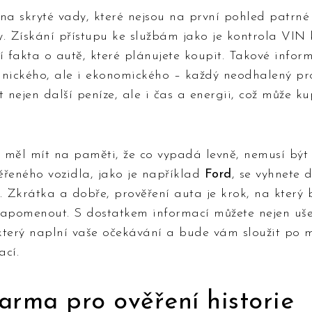
 na skryté vady, které nejsou na první pohled patrné
y. Získání přístupu ke službám jako je kontrola VI
í fakta o autě, které plánujete koupit. Takové inform
hnického, ale i ekonomického – každý neodhalený pr
nejen další peníze, ale i čas a energii, což může k
 měl mít na paměti, že co vypadá levně, nemusí být
ěřeného vozidla, jako je například
Ford
, se vyhnete
. Zkrátka a dobře, prověření auta je krok, na který
zapomenout. S dostatkem informací můžete nejen ušet
 který naplní vaše očekávání a bude vám sloužit po 
ací.
arma pro ověření historie