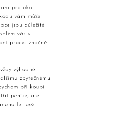
 ani pro oko
N kódu vám může
ace jsou důležité
oblém vás v
upní proces značně
 vždy výhodné.
 dalšímu zbytečnému
 bychom při koupi
řit peníze, ale
mnoho let bez