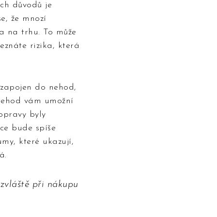
ích důvodů je
e, že mnozí
la na trhu. To může
eznáte rizika, která
z zapojen do nehod,
i nehod vám umožní
 opravy byly
ice bude spíše
my, které ukazují,
á.
bzvláště při nákupu