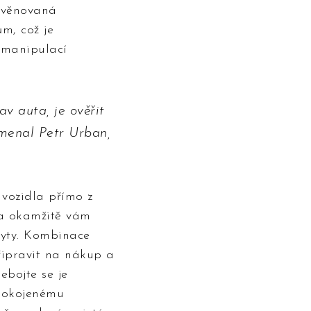
a věnovaná
m, což je
ě manipulací
av auta, je ověřit
amenal Petr Urban,
 vozidla přímo z
 a okamžitě vám
ryty. Kombinace
řipravit na nákup a
ebojte se je
spokojenému