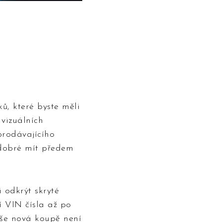
ů, které byste měli
 vizuálních
prodávajícího
 dobré mít předem
 odkrýt skryté
í VIN čísla až po
aše nová koupě není