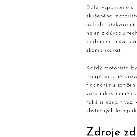
Dále, vzpomeňte si
zkušeného motorist
odhalit překvapujíc
nejen z důvodu tec
budoucnu může stát 
zkomplikovat.
Každý motorista by
Koupí solidně prov
finančnímu zatížení
vozu nikdy neměli 
také si koupit vůz,
zbytečných komplik
Zdroje zd