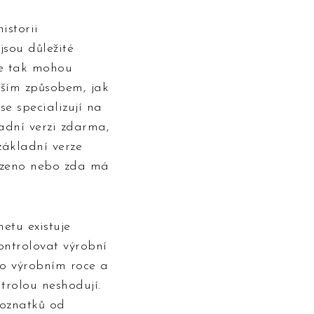
istorii
jsou důležité
se tak mohou
jším způsobem, jak
 se specializují na
ladní verzi zdarma,
základní verze
cizeno nebo zda má
etu existuje
ontrolovat výrobní
 o výrobním roce a
trolou neshodují.
poznatků od