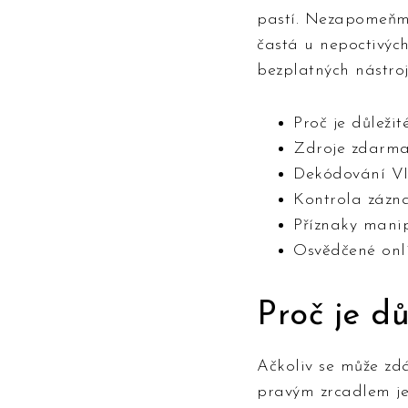
pastí. Nezapomeňme
častá u nepoctivýc
bezplatných nástroj
Proč je důležit
Zdroje zdarma 
Dekódování VI
Kontrola záz
Příznaky mani
Osvědčené onli
Proč je dů
Ačkoliv se může zd
pravým zrcadlem jeh