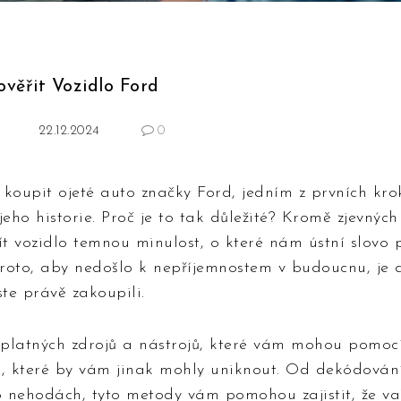
ověřit Vozidlo Ford
22.12.2024
0
koupit ojeté auto značky Ford, jedním z prvních krok
 jeho historie. Proč je to tak důležité? Kromě zjevných
t vozidlo temnou minulost, o které nám ústní slovo 
 proto, aby nedošlo k nepříjemnostem v budoucnu, je
ste právě zakoupili.
ezplatných zdrojů a nástrojů, které vám mohou pomoci
e, které by vám jinak mohly uniknout. Od dekódován
 nehodách, tyto metody vám pomohou zajistit, že v