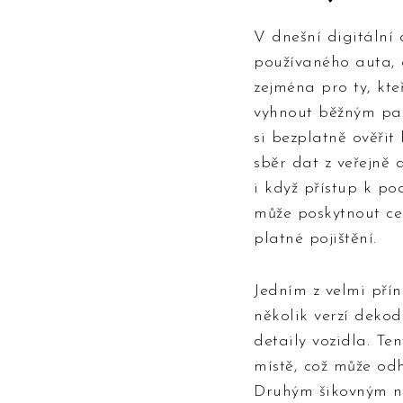
V dnešní digitální d
používaného auta, 
zejména pro ty, kte
vyhnout běžným pas
si bezplatně ověřit 
sběr dat z veřejně 
i když přístup k po
může poskytnout ce
platné pojištění.
Jedním z velmi přín
několik verzí deko
detaily vozidla. T
místě, což může odh
Druhým šikovným ná