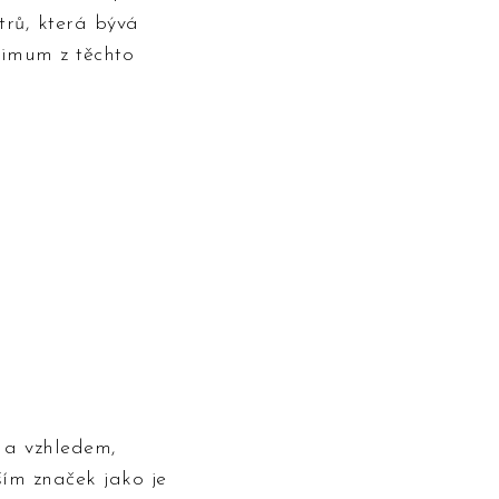
rů, která bývá
ximum z těchto
 a vzhledem,
ším značek jako je