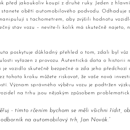
rok před jakoukoliv koupí z druhé ruky. Jeden z hlavn
e stanete obětí automobilového podvodu. Odhaduje s
manipulují s tachometrem, aby zvýšili hodnotu vozid
ečný stav vozu – nevíte-li kolik má skutečně najeto, n
auta poskytuje důkladný přehled o tom, zdali byl vů
ulosti vyřazen z provozu. Autentická data o histori
li je vozidlo skutečně bezpečné a zda jeho předchozí
z tohoto kroku můžete riskovat, že vaše nová invest
tí. Význam správného výběru vozu je podtržen výzku
 vozidel na trhu jsou nějakým způsobem problematick
ěřuj - tímto rčením bychom se měli všichni řídit, o
á odborník na automobilový trh, Jan Novák.