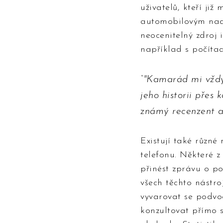
uživatelů, kteří ji
automobilovým nad
neocenitelný zdroj 
například s počíta
"Kamarád mi vždy ř
jeho historii přes
známý recenzent a
Existují také různé
telefonu. Některé 
přinést zprávu o p
všech těchto nástr
vyvarovat se podvod
konzultovat přímo 