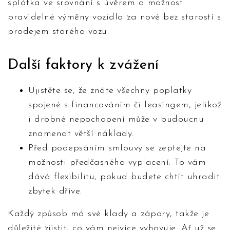
splátka ve srovnání s úvěrem a možnost
pravidelné výměny vozidla za nové bez starostí s
prodejem starého vozu.
Další faktory k zvážení
Ujistěte se, že znáte všechny poplatky
spojené s financováním či leasingem, jelikož
i drobné nepochopení může v budoucnu
znamenat větší náklady.
Před podepsáním smlouvy se zeptejte na
možnosti předčasného vyplacení. To vám
dává flexibilitu, pokud budete chtít uhradit
zbytek dříve.
Každý způsob má své klady a zápory, takže je
důležité zjistit, co vám nejvíce vyhovuje. Ať už se