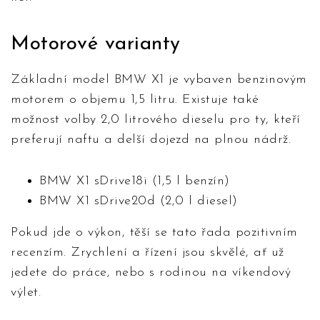
Motorové varianty
Základní model BMW X1 je vybaven benzinovým
motorem o objemu 1,5 litru. Existuje také
možnost volby 2,0 litrového dieselu pro ty, kteří
preferují naftu a delší dojezd na plnou nádrž.
BMW X1 sDrive18i (1,5 l benzín)
BMW X1 sDrive20d (2,0 l diesel)
Pokud jde o výkon, těší se tato řada pozitivním
recenzím. Zrychlení a řízení jsou skvělé, ať už
jedete do práce, nebo s rodinou na víkendový
výlet.