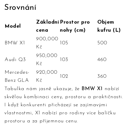
Srovnání
Základní
Prostor pro
Objem
Model
cena
nohy (cm)
kufru (L)
900,000
BMW X1
105
500
Kč
950,000
Audi Q3
103
460
Kč
Mercedes-
920,000
102
360
Benz GLA
Kč
Tabulka nám jasně ukazuje, že
BMW X1
nabízí
skvělou kombinaci ceny, prostoru a praktičnosti.
I když konkurenti přicházejí se zajímavými
vlastnostmi, X1 nabízí pro rodiny více balíčku
prostoru a za příjemnou cenu.