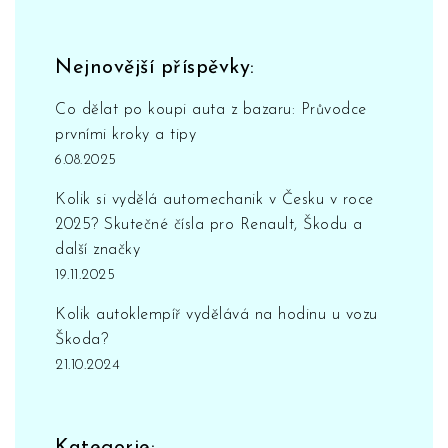
Nejnovější příspěvky:
Co dělat po koupi auta z bazaru: Průvodce
prvními kroky a tipy
6.08.2025
Kolik si vydělá automechanik v Česku v roce
2025? Skutečné čísla pro Renault, Škodu a
další značky
19.11.2025
Kolik autoklempíř vydělává na hodinu u vozu
Škoda?
21.10.2024