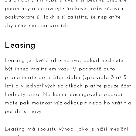
automobily. Při výběru úvěru si pečlivě přečtěte
podmínky a porovnejte úrokové sazby různých
poskytovatelů. Takhle si zajistíte, že neplatíte
zbytečně moc na úrocích.
Leasing
Leasing je skvělá alternativa, pokud nechcete
být ihned majitelem vozu. V podstatě auto
pronajímáte po určitou dobu (zpravidla 3 až 5
let) a v jednotlivých splátkách platíte pouze část
hodnoty auta. Na konci leasingového období
máte pak možnost vůz odkoupit nebo ho vrátit a
pořídit si nový.
Leasing má spoustu výhod, jako je nižší měsíční